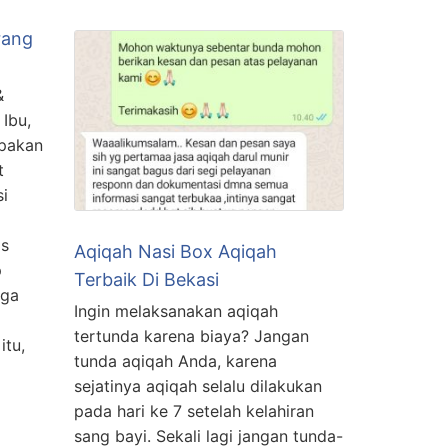
rang
&
Ibu,
upakan
t
si
as
Aqiqah Nasi Box Aqiqah
p
Terbaik Di Bekasi
rga
Ingin melaksanakan aqiqah
tertunda karena biaya? Jangan
itu,
tunda aqiqah Anda, karena
sejatinya aqiqah selalu dilakukan
pada hari ke 7 setelah kelahiran
sang bayi. Sekali lagi jangan tunda-