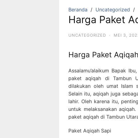
Beranda
Uncategorized
Harga Paket A
UNCATEGORIZED
·
MEI 3, 202
Harga Paket Aqiqah
Assalamu’alaikum Bapak Ibu,
paket aqiqah di Tambun U
dilakukan oleh umat Islam 
Selain itu, aqiqah juga seba
lahir. Oleh karena itu, pent
untuk melaksanakan aqiqah. 
paket aqiqah di Tambun Utara
Paket Aqiqah Sapi