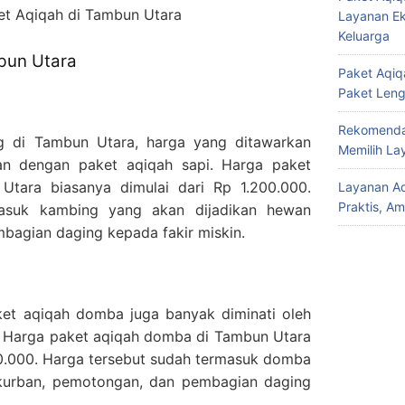
et Aqiqah di Tambun Utara
Layanan Ek
Keluarga
mbun Utara
Paket Aqiqa
Paket Len
Rekomendas
g di Tambun Utara, harga yang ditawarkan
Memilih La
kan dengan paket aqiqah sapi. Harga paket
tara biasanya dimulai dari Rp 1.200.000.
Layanan Aq
Praktis, A
masuk kambing yang akan dijadikan hewan
bagian daging kepada fakir miskin.
ket aqiqah domba juga banyak diminati oleh
. Harga paket aqiqah domba di Tambun Utara
00.000. Harga tersebut sudah termasuk domba
kurban, pemotongan, dan pembagian daging