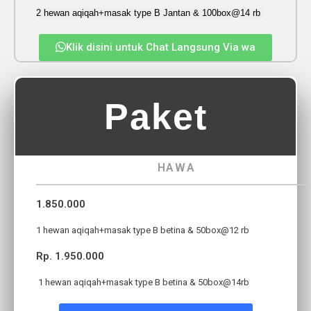
2 hewan aqiqah+masak type B Jantan & 100box@14 rb
Klik disini untuk Chat Langsung Via wa
Paket
HAWA
1.850.000
1 hewan aqiqah+masak type B betina & 50box@12 rb
Rp. 1.950.000
1 hewan aqiqah+masak type B betina & 50box@14rb