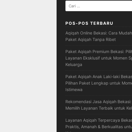
Cari
untuk:
POS-POS TERBARU
Aqiqah Online Bekasi: Cara Muda
Paket Aqiqah Tanpa Ribet
Paket Aqiqah Premium Bekasi: Pili
Layanan Eksklusif untuk Momen Sp
Keluarga
Paket Aqiqah Anak Laki-laki Bekas
Pilihan Paket Lengkap untuk Mom
Istimewa
Rekomendasi Jasa Aqiqah Bekasi:
Memilih Layanan Terbaik untuk Ke
Layanan Aqiqah Terpercaya Bekasi
Praktis, Amanah & Berkualitas unt