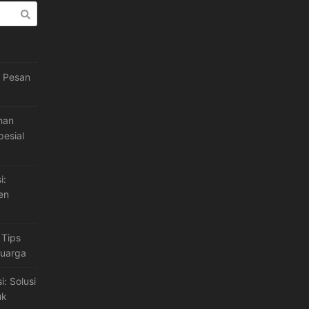
h Pesan
han
esial
i:
en
 Tips
luarga
: Solusi
uk