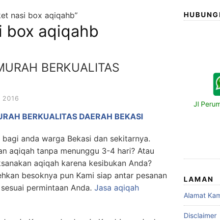
et nasi box aqiqahb”
HUBUNG
i box aqiqahb
MURAH BERKUALITAS
 2016
Jl Peru
RAH BERKUALITAS DAERAH BEKASI
 bagi anda warga Bekasi dan sekitarnya.
an aqiqah tanpa menunggu 3-4 hari? Atau
ksanakan aqiqah karena kesibukan Anda?
ehkan besoknya pun Kami siap antar pesanan
LAMAN
 sesuai permintaan Anda.
Jasa
aqiqah
Alamat Kam
Disclaimer