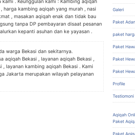
 kami . Keunggulan kami : Kambing aqiqah
 , harga kambing aqiqah yang murah , nasi
Galeri
kmat , masakan aqiqah enak dan tidak bau
Paket Ada
ngsung tanpa DP pembayaran disaat pesanan
isalurkan kepanti asuhan dan ke yayasan .
paket harg
Paket Haw
nda warga Bekasi dan sekitarnya.
 aqiqah Bekasi , layanan aqiqah Bekasi ,
Paket Hew
i , layanan kambing aqiqah Bekasi . Kami
Paket Hew
ga Jakarta merupakan wilayah pelayanan
Profile
Testiomoni
Aqiqah Onl
Paket Aqiq
Paket Aqiq