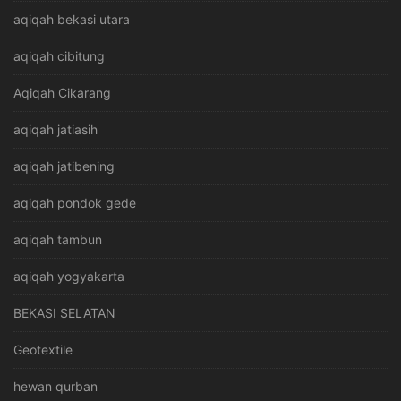
aqiqah bekasi utara
aqiqah cibitung
Aqiqah Cikarang
aqiqah jatiasih
aqiqah jatibening
aqiqah pondok gede
aqiqah tambun
aqiqah yogyakarta
BEKASI SELATAN
Geotextile
hewan qurban