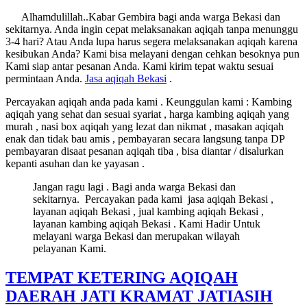
Alhamdulillah..Kabar Gembira bagi anda warga Bekasi dan
sekitarnya. Anda ingin cepat melaksanakan aqiqah tanpa menunggu
3-4 hari? Atau Anda lupa harus segera melaksanakan aqiqah karena
kesibukan Anda? Kami bisa melayani dengan cehkan besoknya pun
Kami siap antar pesanan Anda. Kami kirim tepat waktu sesuai
permintaan Anda.
Jasa
aqiqah Bekasi
.
Percayakan aqiqah anda pada kami . Keunggulan kami : Kambing
aqiqah yang sehat dan sesuai syariat , harga kambing aqiqah yang
murah , nasi box aqiqah yang lezat dan nikmat , masakan aqiqah
enak dan tidak bau amis , pembayaran secara langsung tanpa DP
pembayaran disaat pesanan aqiqah tiba , bisa diantar / disalurkan
kepanti asuhan dan ke yayasan .
Jangan ragu lagi . Bagi anda warga Bekasi dan
sekitarnya. Percayakan pada kami jasa aqiqah Bekasi ,
layanan aqiqah Bekasi , jual kambing aqiqah Bekasi ,
layanan kambing aqiqah Bekasi . Kami Hadir Untuk
melayani warga Bekasi dan merupakan wilayah
pelayanan Kami.
TEMPAT KETERING AQIQAH
DAERAH JATI KRAMAT JATIASIH