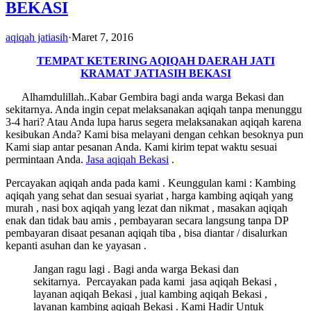
BEKASI
aqiqah jatiasih
·
Maret 7, 2016
TEMPAT KETERING AQIQAH DAERAH JATI
KRAMAT JATIASIH BEKASI
Alhamdulillah..Kabar Gembira bagi anda warga Bekasi dan
sekitarnya. Anda ingin cepat melaksanakan aqiqah tanpa menunggu
3-4 hari? Atau Anda lupa harus segera melaksanakan aqiqah karena
kesibukan Anda? Kami bisa melayani dengan cehkan besoknya pun
Kami siap antar pesanan Anda. Kami kirim tepat waktu sesuai
permintaan Anda.
Jasa
aqiqah Bekasi
.
Percayakan aqiqah anda pada kami . Keunggulan kami : Kambing
aqiqah yang sehat dan sesuai syariat , harga kambing aqiqah yang
murah , nasi box aqiqah yang lezat dan nikmat , masakan aqiqah
enak dan tidak bau amis , pembayaran secara langsung tanpa DP
pembayaran disaat pesanan aqiqah tiba , bisa diantar / disalurkan
kepanti asuhan dan ke yayasan .
Jangan ragu lagi . Bagi anda warga Bekasi dan
sekitarnya. Percayakan pada kami jasa aqiqah Bekasi ,
layanan aqiqah Bekasi , jual kambing aqiqah Bekasi ,
layanan kambing aqiqah Bekasi . Kami Hadir Untuk