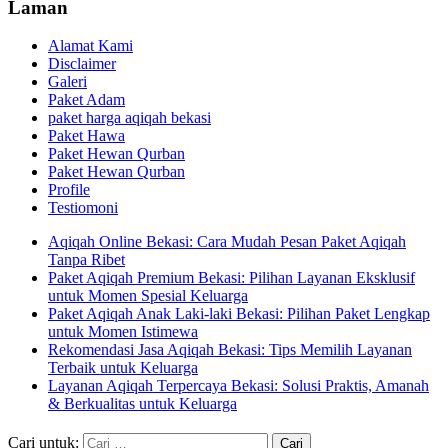
Laman
Alamat Kami
Disclaimer
Galeri
Paket Adam
paket harga aqiqah bekasi
Paket Hawa
Paket Hewan Qurban
Paket Hewan Qurban
Profile
Testiomoni
Aqiqah Online Bekasi: Cara Mudah Pesan Paket Aqiqah
Tanpa Ribet
Paket Aqiqah Premium Bekasi: Pilihan Layanan Eksklusif
untuk Momen Spesial Keluarga
Paket Aqiqah Anak Laki-laki Bekasi: Pilihan Paket Lengkap
untuk Momen Istimewa
Rekomendasi Jasa Aqiqah Bekasi: Tips Memilih Layanan
Terbaik untuk Keluarga
Layanan Aqiqah Terpercaya Bekasi: Solusi Praktis, Amanah
& Berkualitas untuk Keluarga
Cari untuk: