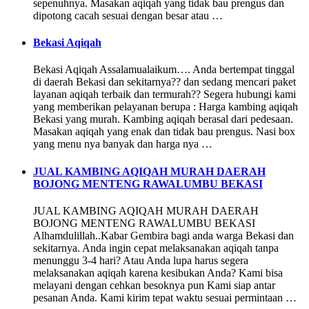
sepenuhnya. Masakan aqiqah yang tidak bau prengus dan
dipotong cacah sesuai dengan besar atau …
Bekasi Aqiqah
Bekasi Aqiqah Assalamualaikum…. Anda bertempat tinggal
di daerah Bekasi dan sekitarnya?? dan sedang mencari paket
layanan aqiqah terbaik dan termurah?? Segera hubungi kami
yang memberikan pelayanan berupa : Harga kambing aqiqah
Bekasi yang murah. Kambing aqiqah berasal dari pedesaan.
Masakan aqiqah yang enak dan tidak bau prengus. Nasi box
yang menu nya banyak dan harga nya …
JUAL KAMBING AQIQAH MURAH DAERAH
BOJONG MENTENG RAWALUMBU BEKASI
JUAL KAMBING AQIQAH MURAH DAERAH
BOJONG MENTENG RAWALUMBU BEKASI
Alhamdulillah..Kabar Gembira bagi anda warga Bekasi dan
sekitarnya. Anda ingin cepat melaksanakan aqiqah tanpa
menunggu 3-4 hari? Atau Anda lupa harus segera
melaksanakan aqiqah karena kesibukan Anda? Kami bisa
melayani dengan cehkan besoknya pun Kami siap antar
pesanan Anda. Kami kirim tepat waktu sesuai permintaan …