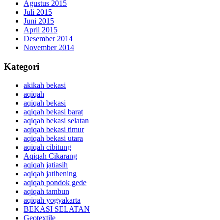
Agustus 2015
Juli 2015
Juni 2015
April 2015
Desember 2014
November 2014
Kategori
akikah bekasi
aqiqah
aqiqah bekasi
aqiqah bekasi barat
aqiqah bekasi selatan
aqiqah bekasi timur
aqiqah bekasi utara
aqiqah cibitung
Aqiqah Cikarang
aqiqah jatiasih
aqiqah jatibening
aqiqah pondok gede
aqiqah tambun
aqiqah yogyakarta
BEKASI SELATAN
Geotextile