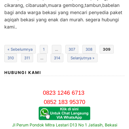
cikarang, cibarusah,muara gembong,tambun,babelan
bagi anda warga bekasi yang mencari penyedia paket
aqiqah bekasi yang enak dan murah. segera hubungi
kami..
« Sebelumnya
1
…
307
308
309
310
311
…
314
Selanjutnya »
HUBUNGI KAMI
0823 1246 6713
0852 183 95370
Jl Perum Pondok Mitra Lestari D13 No 1 Jatiasih, Bekasi