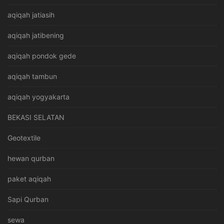
aqiqah jatiasih
aqiqah jatibening
aqiqah pondok gede
aqiqah tambun
aqiqah yogyakarta
BEKASI SELATAN
Geotextile
hewan qurban
paket aqiqah
Sapi Qurban
sewa