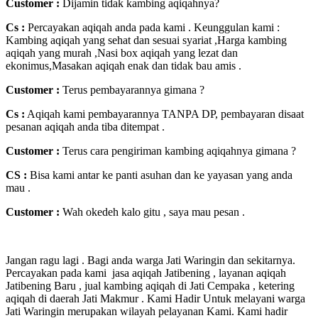
Customer :
Dijamin tidak kambing aqiqahnya?
Cs :
Percayakan aqiqah anda pada kami . Keunggulan kami :
Kambing aqiqah yang sehat dan sesuai syariat ,Harga kambing
aqiqah yang murah ,Nasi box aqiqah yang lezat dan
ekonimus,Masakan aqiqah enak dan tidak bau amis .
Customer :
Terus pembayarannya gimana ?
Cs :
Aqiqah kami pembayarannya TANPA DP, pembayaran disaat
pesanan aqiqah anda tiba ditempat .
Customer :
Terus cara pengiriman kambing aqiqahnya gimana ?
CS :
Bisa kami antar ke panti asuhan dan ke yayasan yang anda
mau .
Customer :
Wah okedeh kalo gitu , saya mau pesan .
Jangan ragu lagi . Bagi anda warga Jati Waringin dan sekitarnya.
Percayakan pada kami jasa aqiqah Jatibening , layanan aqiqah
Jatibening Baru , jual kambing aqiqah di Jati Cempaka , ketering
aqiqah di daerah Jati Makmur . Kami Hadir Untuk melayani warga
Jati Waringin merupakan wilayah pelayanan Kami. Kami hadir