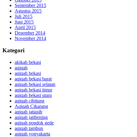
September 2015
Agustus 2015
Juli 2015
Juni 2015
April 2015
Desember 2014
November 2014
Kategori
akikah bekasi
aqiqah
aqiqah bekasi
aqiqah bekasi barat
aqiqah bekasi selatan
aqiqah bekasi timur
aqiqah bekasi utara
aqiqah cibitung
Aqiqah Cikarang
aqiqah jatiasih
aqiqah jatibening
aqiqah pondok gede
aqiqah tambun
aqiqah yogyakarta