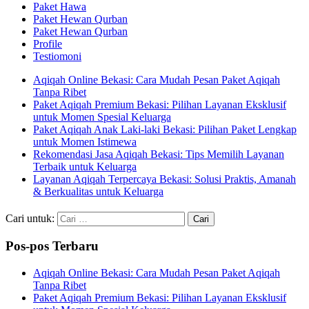
Paket Hawa
Paket Hewan Qurban
Paket Hewan Qurban
Profile
Testiomoni
Aqiqah Online Bekasi: Cara Mudah Pesan Paket Aqiqah
Tanpa Ribet
Paket Aqiqah Premium Bekasi: Pilihan Layanan Eksklusif
untuk Momen Spesial Keluarga
Paket Aqiqah Anak Laki-laki Bekasi: Pilihan Paket Lengkap
untuk Momen Istimewa
Rekomendasi Jasa Aqiqah Bekasi: Tips Memilih Layanan
Terbaik untuk Keluarga
Layanan Aqiqah Terpercaya Bekasi: Solusi Praktis, Amanah
& Berkualitas untuk Keluarga
Cari untuk:
Pos-pos Terbaru
Aqiqah Online Bekasi: Cara Mudah Pesan Paket Aqiqah
Tanpa Ribet
Paket Aqiqah Premium Bekasi: Pilihan Layanan Eksklusif