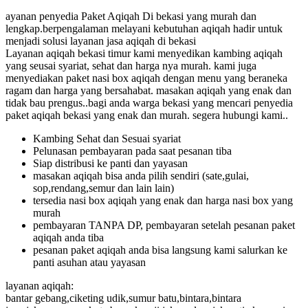
ayanan penyedia Paket Aqiqah Di bekasi yang murah dan
lengkap.berpengalaman melayani kebutuhan aqiqah hadir untuk
menjadi solusi layanan jasa aqiqah di bekasi
Layanan aqiqah bekasi timur kami menyedikan kambing aqiqah
yang seusai syariat, sehat dan harga nya murah. kami juga
menyediakan paket nasi box aqiqah dengan menu yang beraneka
ragam dan harga yang bersahabat. masakan aqiqah yang enak dan
tidak bau prengus..bagi anda warga bekasi yang mencari penyedia
paket aqiqah bekasi yang enak dan murah. segera hubungi kami..
Kambing Sehat dan Sesuai syariat
Pelunasan pembayaran pada saat pesanan tiba
Siap distribusi ke panti dan yayasan
masakan aqiqah bisa anda pilih sendiri (sate,gulai,
sop,rendang,semur dan lain lain)
tersedia nasi box aqiqah yang enak dan harga nasi box yang
murah
pembayaran TANPA DP, pembayaran setelah pesanan paket
aqiqah anda tiba
pesanan paket aqiqah anda bisa langsung kami salurkan ke
panti asuhan atau yayasan
layanan aqiqah:
bantar gebang,ciketing udik,sumur batu,bintara,bintara