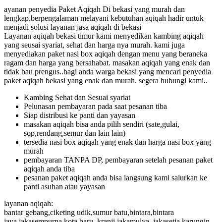
ayanan penyedia Paket Aqiqah Di bekasi yang murah dan
lengkap.berpengalaman melayani kebutuhan aqiqah hadir untuk
menjadi solusi layanan jasa aqiqah di bekasi
Layanan aqiqah bekasi timur kami menyedikan kambing aqiqah
yang seusai syariat, sehat dan harga nya murah. kami juga
menyediakan paket nasi box aqiqah dengan menu yang beraneka
ragam dan harga yang bersahabat. masakan aqiqah yang enak dan
tidak bau prengus..bagi anda warga bekasi yang mencari penyedia
paket aqiqah bekasi yang enak dan murah. segera hubungi kami..
Kambing Sehat dan Sesuai syariat
Pelunasan pembayaran pada saat pesanan tiba
Siap distribusi ke panti dan yayasan
masakan aqiqah bisa anda pilih sendiri (sate,gulai,
sop,rendang,semur dan lain lain)
tersedia nasi box aqiqah yang enak dan harga nasi box yang
murah
pembayaran TANPA DP, pembayaran setelah pesanan paket
aqiqah anda tiba
pesanan paket aqiqah anda bisa langsung kami salurkan ke
panti asuhan atau yayasan
layanan aqiqah:
bantar gebang,ciketing udik,sumur batu,bintara,bintara
jaya,jakasempurna,kota baru, kranji,jakamulya, jakasetia,karungin