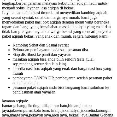
lengkap.berpengalaman melayani kebutuhan aqiqah hadir untuk
menjadi solusi layanan jasa aqiqah di bekasi
Layanan aqiqah bekasi timur kami menyedikan kambing aqiqah
yang seusai syariat, sehat dan harga nya murah. kami juga
menyediakan paket nasi box aqiqah dengan menu yang beraneka
ragam dan harga yang bersahabat. masakan aqiqah yang enak dan
tidak bau prengus..bagi anda warga bekasi yang mencari penyedia
paket aqiqah bekasi yang enak dan murah. segera hubungi kami..
Kambing Sehat dan Sesuai syariat
Pelunasan pembayaran pada saat pesanan tiba
Siap distribusi ke panti dan yayasan
masakan aqiqah bisa anda pilih sendiri (sate,gulai,
sop,rendang,semur dan lain lain)
tersedia nasi box aqiqah yang enak dan harga nasi box yang
murah
pembayaran TANPA DP, pembayaran setelah pesanan paket
aqiqah anda tiba
pesanan paket aqiqah anda bisa langsung kami salurkan ke
panti asuhan atau yayasan
layanan aqiqah:
bantar gebang,ciketing udik,sumur batu,bintara,bintara
jaya,jakasempurna,kota baru, kranji,jakamulya, jakasetia,karungin
jaya,marga jaya,pekayon jaya,aren jaya, bekasi jaya,Bantar Gebang,