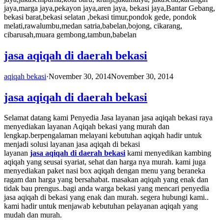
jaya,marga jaya,pekayon jaya,aren jaya, bekasi jaya,Bantar Gebang,
bekasi barat,bekasi selatan ,bekasi timur,pondok gede, pondok
melati,rawalumbu,medan satria,babelan,bojong, cikarang,
cibarusah,muara gembong,tambun,babelan
jasa aqiqah di daerah bekasi
aqiqah bekasi
·
November 30, 2014
November 30, 2014
jasa aqiqah di daerah bekasi
Selamat datang kami Penyedia Jasa layanan jasa aqiqah bekasi raya
menyediakan layanan Aqiqah bekasi yang murah dan
lengkap.berpengalaman melayani kebutuhan aqiqah hadir untuk
menjadi solusi layanan jasa aqiqah di bekasi
layanan
jasa aqiqah di daerah bekasi
kami menyedikan kambing
aqiqah yang seusai syariat, sehat dan harga nya murah. kami juga
menyediakan paket nasi box aqiqah dengan menu yang beraneka
ragam dan harga yang bersahabat. masakan aqiqah yang enak dan
tidak bau prengus..bagi anda warga bekasi yang mencari penyedia
jasa aqiqah di bekasi yang enak dan murah. segera hubungi kami..
kami hadir untuk menjawab kebutuhan pelayanan aqiqah yang
mudah dan murah.