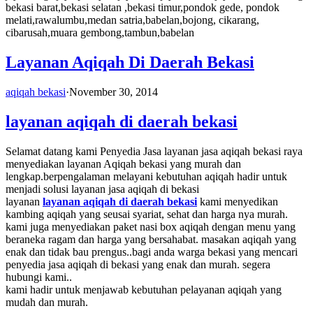
bekasi barat,bekasi selatan ,bekasi timur,pondok gede, pondok
melati,rawalumbu,medan satria,babelan,bojong, cikarang,
cibarusah,muara gembong,tambun,babelan
Layanan Aqiqah Di Daerah Bekasi
aqiqah bekasi
·
November 30, 2014
layanan aqiqah di daerah bekasi
Selamat datang kami Penyedia Jasa layanan jasa aqiqah bekasi raya
menyediakan layanan Aqiqah bekasi yang murah dan
lengkap.berpengalaman melayani kebutuhan aqiqah hadir untuk
menjadi solusi layanan jasa aqiqah di bekasi
layanan
layanan aqiqah di daerah bekasi
kami menyedikan
kambing aqiqah yang seusai syariat, sehat dan harga nya murah.
kami juga menyediakan paket nasi box aqiqah dengan menu yang
beraneka ragam dan harga yang bersahabat. masakan aqiqah yang
enak dan tidak bau prengus..bagi anda warga bekasi yang mencari
penyedia jasa aqiqah di bekasi yang enak dan murah. segera
hubungi kami..
kami hadir untuk menjawab kebutuhan pelayanan aqiqah yang
mudah dan murah.