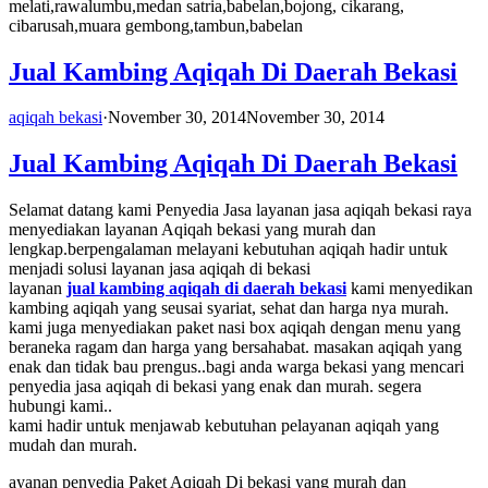
melati,rawalumbu,medan satria,babelan,bojong, cikarang,
cibarusah,muara gembong,tambun,babelan
Jual Kambing Aqiqah Di Daerah Bekasi
aqiqah bekasi
·
November 30, 2014
November 30, 2014
Jual Kambing Aqiqah Di Daerah Bekasi
Selamat datang kami Penyedia Jasa layanan jasa aqiqah bekasi raya
menyediakan layanan Aqiqah bekasi yang murah dan
lengkap.berpengalaman melayani kebutuhan aqiqah hadir untuk
menjadi solusi layanan jasa aqiqah di bekasi
layanan
jual kambing aqiqah di daerah bekasi
kami menyedikan
kambing aqiqah yang seusai syariat, sehat dan harga nya murah.
kami juga menyediakan paket nasi box aqiqah dengan menu yang
beraneka ragam dan harga yang bersahabat. masakan aqiqah yang
enak dan tidak bau prengus..bagi anda warga bekasi yang mencari
penyedia jasa aqiqah di bekasi yang enak dan murah. segera
hubungi kami..
kami hadir untuk menjawab kebutuhan pelayanan aqiqah yang
mudah dan murah.
ayanan penyedia Paket Aqiqah Di bekasi yang murah dan