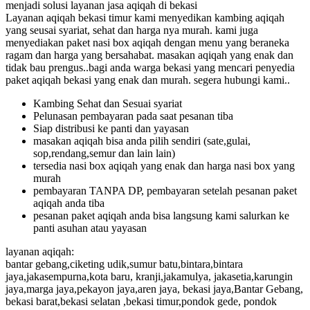
menjadi solusi layanan jasa aqiqah di bekasi
Layanan aqiqah bekasi timur kami menyedikan kambing aqiqah
yang seusai syariat, sehat dan harga nya murah. kami juga
menyediakan paket nasi box aqiqah dengan menu yang beraneka
ragam dan harga yang bersahabat. masakan aqiqah yang enak dan
tidak bau prengus..bagi anda warga bekasi yang mencari penyedia
paket aqiqah bekasi yang enak dan murah. segera hubungi kami..
Kambing Sehat dan Sesuai syariat
Pelunasan pembayaran pada saat pesanan tiba
Siap distribusi ke panti dan yayasan
masakan aqiqah bisa anda pilih sendiri (sate,gulai,
sop,rendang,semur dan lain lain)
tersedia nasi box aqiqah yang enak dan harga nasi box yang
murah
pembayaran TANPA DP, pembayaran setelah pesanan paket
aqiqah anda tiba
pesanan paket aqiqah anda bisa langsung kami salurkan ke
panti asuhan atau yayasan
layanan aqiqah:
bantar gebang,ciketing udik,sumur batu,bintara,bintara
jaya,jakasempurna,kota baru, kranji,jakamulya, jakasetia,karungin
jaya,marga jaya,pekayon jaya,aren jaya, bekasi jaya,Bantar Gebang,
bekasi barat,bekasi selatan ,bekasi timur,pondok gede, pondok