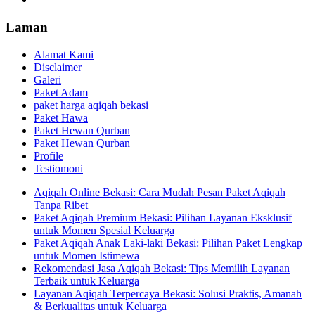
Laman
Alamat Kami
Disclaimer
Galeri
Paket Adam
paket harga aqiqah bekasi
Paket Hawa
Paket Hewan Qurban
Paket Hewan Qurban
Profile
Testiomoni
Aqiqah Online Bekasi: Cara Mudah Pesan Paket Aqiqah
Tanpa Ribet
Paket Aqiqah Premium Bekasi: Pilihan Layanan Eksklusif
untuk Momen Spesial Keluarga
Paket Aqiqah Anak Laki-laki Bekasi: Pilihan Paket Lengkap
untuk Momen Istimewa
Rekomendasi Jasa Aqiqah Bekasi: Tips Memilih Layanan
Terbaik untuk Keluarga
Layanan Aqiqah Terpercaya Bekasi: Solusi Praktis, Amanah
& Berkualitas untuk Keluarga