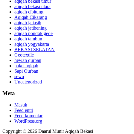
aqiqah bekasi timur
aqiqah bekasi utara
aqiqah cibitung
Aqiqah Cikarang
aqiqah jatiasih
aqiqah jatibening
aqiqah pondok gede
aqiqah tambun
aqiqah yogyakarta
BEKASI SELATAN
Geotextile
hewan qurban
paket aqiqah
Sapi Qurban
sewa
Uncategorized
Meta
Masuk
Feed entri
Feed komentar
WordPress.org
Copyright © 2026 Daarul Munir Aqiqah Bekasi