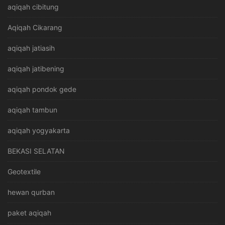
aqiqah cibitung
Aqiqah Cikarang
aqiqah jatiasih
aqiqah jatibening
aqiqah pondok gede
aqiqah tambun
aqiqah yogyakarta
BEKASI SELATAN
Geotextile
hewan qurban
paket aqiqah