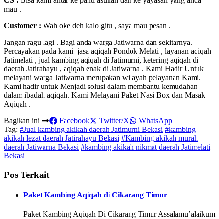
CS :
Bisa kami antar ke panti asuhan dan ke yayasan yang anda
mau .
Customer :
Wah oke deh kalo gitu , saya mau pesan .
Jangan ragu lagi . Bagi anda warga Jatiwarna dan sekitarnya.
Percayakan pada kami jasa aqiqah Pondok Melati , layanan aqiqah
Jatimelati , jual kambing aqiqah di Jatimurni, ketering aqiqah di
daerah Jatirahayu , aqiqah enak di Jatiwarna . Kami Hadir Untuk
melayani warga Jatiwarna merupakan wilayah pelayanan Kami.
Kami hadir untuk Menjadi solusi dalam membantu kemudahan
dalam ibadah aqiqah. Kami Melayani Paket Nasi Box dan Masak
Aqiqah .
Bagikan ini
Facebook
Twitter/X
WhatsApp
Tag:
#Jual kambing akikah daerah Jatimurni Bekasi
#kambing
akikah lezat daerah Jatirahayu Bekasi
#Kambing akikah murah
daerah Jatiwarna Bekasi
#kambing akikah nikmat daerah Jatimelati
Bekasi
Pos Terkait
Paket Kambing Aqiqah di Cikarang Timur
Paket Kambing Aqiqah Di Cikarang Timur Assalamu’alaikum