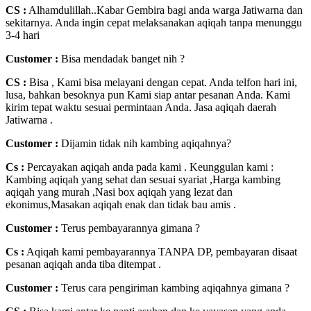
CS :
Alhamdulillah..Kabar Gembira bagi anda warga Jatiwarna dan
sekitarnya. Anda ingin cepat melaksanakan aqiqah tanpa menunggu
3-4 hari
Customer :
Bisa mendadak banget nih ?
CS :
Bisa , Kami bisa melayani dengan cepat. Anda telfon hari ini,
lusa, bahkan besoknya pun Kami siap antar pesanan Anda. Kami
kirim tepat waktu sesuai permintaan Anda. Jasa aqiqah daerah
Jatiwarna .
Customer :
Dijamin tidak nih kambing aqiqahnya?
Cs :
Percayakan aqiqah anda pada kami . Keunggulan kami :
Kambing aqiqah yang sehat dan sesuai syariat ,Harga kambing
aqiqah yang murah ,Nasi box aqiqah yang lezat dan
ekonimus,Masakan aqiqah enak dan tidak bau amis .
Customer :
Terus pembayarannya gimana ?
Cs :
Aqiqah kami pembayarannya TANPA DP, pembayaran disaat
pesanan aqiqah anda tiba ditempat .
Customer :
Terus cara pengiriman kambing aqiqahnya gimana ?