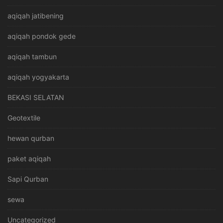
aqiqah jatibening
aqiqah pondok gede
aqiqah tambun
aqiqah yogyakarta
BEKASI SELATAN
Geotextile
hewan qurban
paket aqiqah
Sapi Qurban
sewa
Uncategorized