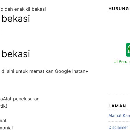
aqiqah enak di bekasi
HUBUNG
 bekasi
5
 bekasi
Jl Peru
 di sini untuk mematikan Google Instan+
Alat penelusuran
tik)
LAMAN
Alamat Kam
ial
monial
Disclaimer