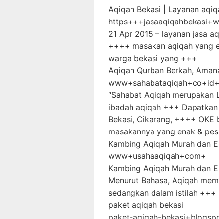
Aqiqah Bekasi | Layanan aqi
https+++jasaaqiqahbekasi+
21 Apr 2015 – layanan jasa a
++++ masakan aqiqah yang e
warga bekasi yang +++
Aqiqah Qurban Berkah, Amana
www+sahabataqiqah+co+id
“Sahabat Aqiqah merupakan 
ibadah aqiqah +++ Dapatkan 
Bekasi, Cikarang, ++++ OKE 
masakannya yang enak & pe
Kambing Aqiqah Murah dan En
www+usahaaqiqah+com+
Kambing Aqiqah Murah dan En
Menurut Bahasa, Aqiqah memi
sedangkan dalam istilah +++
paket aqiqah bekasi
paket-aqiqah-bekasi+blogs