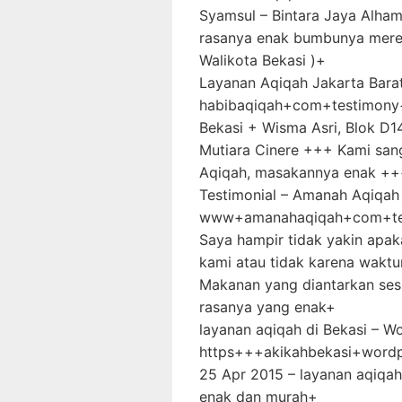
Syamsul – Bintara Jaya Alham
rasanya enak bumbunya mere
Walikota Bekasi )+
Layanan Aqiqah Jakarta Barat
habibaqiqah+com+testimon
Bekasi + Wisma Asri, Blok D1
Mutiara Cinere +++ Kami san
Aqiqah, masakannya enak +
Testimonial – Amanah Aqiqah
www+amanahaqiqah+com+tes
Saya hampir tidak yakin apa
kami atau tidak karena wakt
Makanan yang diantarkan ses
rasanya yang enak+
layanan aqiqah di Bekasi – 
https+++akikahbekasi+word
25 Apr 2015 – layanan aqiqah 
enak dan murah+