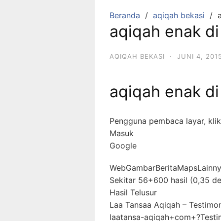
Beranda
aqiqah bekasi
aqiqah enak di
AQIQAH BEKASI
·
JUNI 4, 201
aqiqah enak di
Pengguna pembaca layar, klik
Masuk
Google
WebGambarBeritaMapsLainnya
Sekitar 56+600 hasil (0,35 de
Hasil Telusur
Laa Tansaa Aqiqah – Testimon
laatansa-aqiqah+com+?Testi