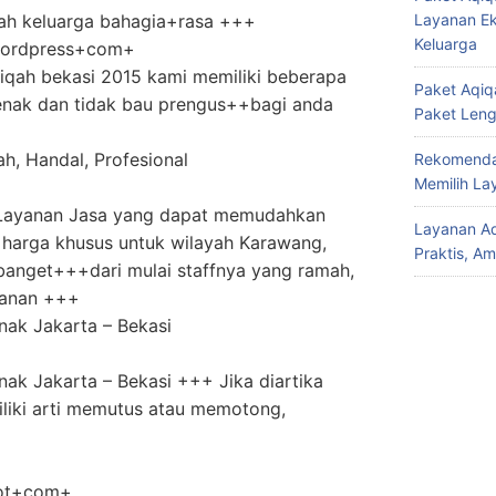
qah keluarga bahagia+rasa +++
Layanan Ek
Keluarga
wordpress+com+
qiqah bekasi 2015 kami memiliki beberapa
Paket Aqiqa
nak dan tidak bau prengus++bagi anda
Paket Len
h, Handal, Profesional
Rekomendas
Memilih La
+
Layanan Jasa yang dapat memudahkan
Layanan Aq
harga khusus untuk wilayah Karawang,
Praktis, A
banget+++dari mulai staffnya yang ramah,
sanan +++
ak Jakarta – Bekasi
ak Jakarta – Bekasi +++ Jika diartika
liki arti memutus atau memotong,
pot+com+