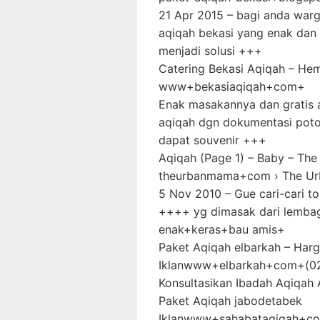
21 Apr 2015 – bagi anda war
aqiqah bekasi yang enak dan
menjadi solusi +++
Catering Bekasi Aqiqah – Hem
www+bekasiaqiqah+com+
Enak masakannya dan gratis a
aqiqah dgn dokumentasi poto
dapat souvenir +++
Aqiqah (Page 1) – Baby – Th
theurbanmama+com › The Ur
5 Nov 2010 – Gue cari-cari t
++++ yg dimasak dari lemba
enak+keras+bau amis+
Paket Aqiqah elbarkah – Harg
Iklanwww+elbarkah+com+‎(0
Konsultasikan Ibadah Aqiqah 
Paket Aqiqah jabodetabek‎
Iklanwww+sahabataqiqah+co