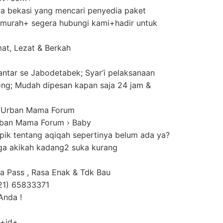
ga bekasi yang mencari penyedia paket
 murah+ segera hubungi kami+hadir untuk
at, Lezat & Berkah
ntar se Jabodetabek; Syar’i pelaksanaan
ng; Mudah dipesan kapan saja 24 jam &
e Urban Mama Forum
ban Mama Forum › Baby
opik tentang aqiqah sepertinya belum ada ya?
ga akikah kadang2 suka kurang
a Pass , Rasa Enak & Tdk Bau‎
21) 65833371
Anda !
+id+‎