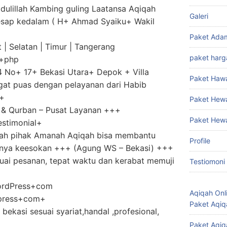
dulillah Kambing guling Laatansa Aqiqah
Galeri
sap kedalam ( H+ Ahmad Syaiku+ Wakil
Paket Ada
 | Selatan | Timur | Tangerang
paket harg
y+php
4 No+ 17+ Bekasi Utara+ Depok + Villa
Paket Haw
gat puas dengan pelayanan dari Habib
++
Paket Hew
 & Qurban – Pusat Layanan +++
Paket Hew
timonial+
kah pihak Amanah Aqiqah bisa membantu
Profile
unya keesokan +++ (Agung WS – Bekasi) +++
uai pesanan, tepat waktu dan kerabat memuji
Testiomoni
WordPress+com
Aqiqah Onl
press+com+
Paket Aqiq
bekasi sesuai syariat,handal ,profesional,
Paket Aqiq