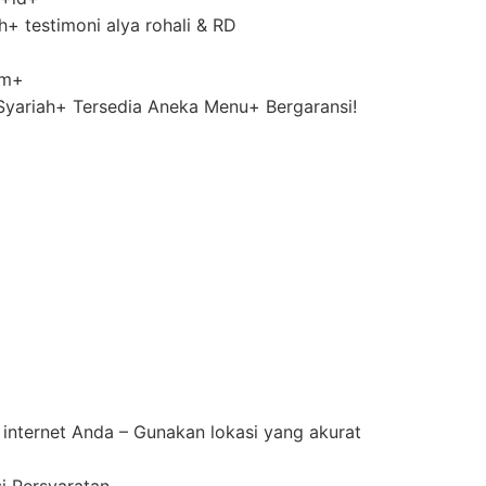
+ testimoni alya rohali & RD
m+‎
Syariah+ Tersedia Aneka Menu+ Bergaransi!
 internet Anda – Gunakan lokasi yang akurat
i Persyaratan