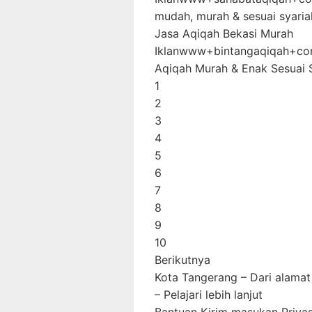
mudah, murah & sesuai syariah
Jasa Aqiqah Bekasi Murah‎
Iklanwww+bintangaqiqah+co
Aqiqah Murah & Enak Sesuai 
1
2
3
4
5
6
7
8
9
10
Berikutnya
Kota Tangerang – Dari alamat
– Pelajari lebih lanjut
Bantuan Kirim masukan Privas