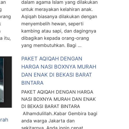
kan
dalam agama Islam yang dilakukan
g
untuk merayakan kelahiran anak.
orang
Aqiqah biasanya dilakukan dengan
k
menyembelih hewan, seperti
s
kambing atau sapi, dan dagingnya
 itu,
dibagikan kepada orang-orang
yang membutuhkan. Bagi …
PAKET AQIQAH DENGAN
HARGA NASI BOXNYA MURAH
DAN ENAK DI BEKASI BARAT
BINTARA
PAKET AQIQAH DENGAN HARGA
NASI BOXNYA MURAH DAN ENAK
DI BEKASI BARAT BINTARA
Alhamdulillah..Kabar Gembira bagi
erah
anda warga Jakarta dan
sekitarnya. Anda ingin cepat