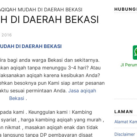
AQIQAH MUDAH DI DAERAH BEKASI
HUBUNG
H DI DAERAH BEKASI
 2016
UDAH DI DAERAH BEKASI
ra bagi anda warga Bekasi dan sekitarnya.
Jl Peru
akan aqiqah tanpa menunggu 3-4 hari? Atau
laksanakan aqiqah karena kesibukan Anda?
ehkan besoknya pun Kami siap antar pesanan
aktu sesuai permintaan Anda.
Jasa
aqiqah
Bekasi
.
da kami . Keunggulan kami : Kambing
LAMAN
 syariat , harga kambing aqiqah yang murah ,
Alamat Kam
an nikmat , masakan aqiqah enak dan tidak
Disclaimer
a langsung tanpa DP pembayaran disaat