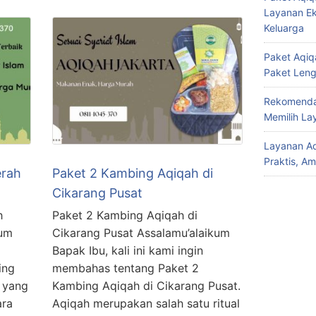
Layanan Ek
Keluarga
Paket Aqiqa
Paket Len
Rekomendas
Memilih La
Layanan Aq
Praktis, A
erah
Paket 2 Kambing Aqiqah di
Cikarang Pusat
h
Paket 2 Kambing Aqiqah di
kum
Cikarang Pusat Assalamu’alaikum
Bapak Ibu, kali ini kami ingin
ing
membahas tentang Paket 2
 yang
Kambing Aqiqah di Cikarang Pusat.
ara
Aqiqah merupakan salah satu ritual