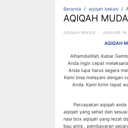
Beranda
aqiqah bekasi
AQIQAH MUDA
AQIQAH BEKASI
·
JANUARI 18,
AQIQAH M
Alhamdulillah..Kabar Gembi
Anda ingin cepat melaksan
Anda lupa harus segera me
Kami bisa melayani dengan c
Anda. Kami kirim tepat w
Percayakan aqiqah anda pa
aqiqah yang sehat dan sesuai
nasi box aqiqah yang lezat d
bau amis , pembayaran secar