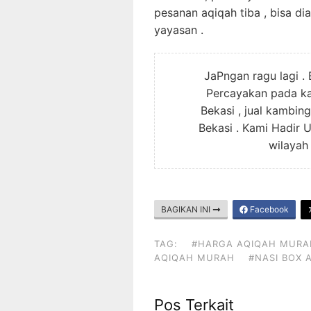
pesanan aqiqah tiba , bisa di
yayasan .
JaPngan ragu lagi .
Percayakan pada ka
Bekasi , jual kambin
Bekasi . Kami Hadir
wilayah
BAGIKAN INI
Facebook
TAG:
#HARGA AQIQAH MURA
AQIQAH MURAH
#NASI BOX 
Pos Terkait