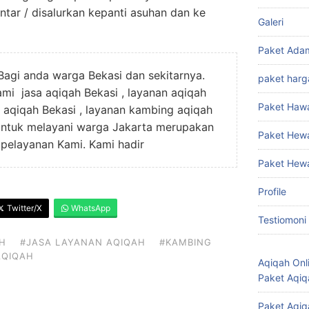
antar / disalurkan kepanti asuhan dan ke
Galeri
Paket Ada
 Bagi anda warga Bekasi dan sekitarnya.
paket harg
mi jasa aqiqah Bekasi , layanan aqiqah
Paket Haw
g aqiqah Bekasi , layanan kambing aqiqah
 Untuk melayani warga Jakarta merupakan
Paket Hew
 pelayanan Kami. Kami hadir
Paket Hew
Profile
Twitter/X
WhatsApp
Testiomoni
H
#JASA LAYANAN AQIQAH
#KAMBING
AQIQAH
Aqiqah Onl
Paket Aqiq
Paket Aqiq