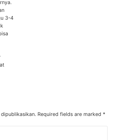
rnya.
an
gu 3-4
ak
bisa
r
at
dipublikasikan.
Required fields are marked
*