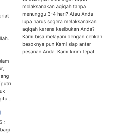
melaksanakan aqiqah tanpa
menunggu 3-4 hari? Atau Anda
riat
lupa harus segera melaksanakan
aqiqah karena kesibukan Anda?
Kami bisa melayani dengan cehkan
lah.
besoknya pun Kami siap antar
pesanan Anda. Kami kirim tepat …
slam
r,
yang
putri
tuk
gitu …
I
 :
 bagi