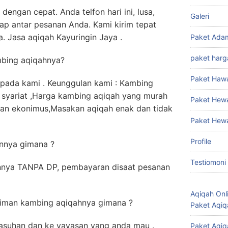
dengan cepat. Anda telfon hari ini, lusa,
Galeri
ap antar pesanan Anda. Kami kirim tepat
. Jasa aqiqah Kayuringin Jaya .
Paket Ada
paket harg
mbing aqiqahnya?
Paket Haw
pada kami . Keunggulan kami : Kambing
 syariat ,Harga kambing aqiqah yang murah
Paket Hew
dan ekonimus,Masakan aqiqah enak dan tidak
Paket Hew
Profile
nnya gimana ?
Testiomoni
nya TANPA DP, pembayaran disaat pesanan
Aqiqah Onl
riman kambing aqiqahnya gimana ?
Paket Aqiq
 asuhan dan ke yayasan yang anda mau .
Paket Aqiq