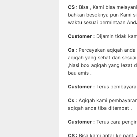
CS :
Bisa , Kami bisa melayani 
bahkan besoknya pun Kami si
waktu sesuai permintaan Anda
Customer :
Dijamin tidak ka
Cs :
Percayakan aqiqah anda 
aqiqah yang sehat dan sesuai
,Nasi box aqiqah yang lezat 
bau amis .
Customer :
Terus pembayara
Cs :
Aqiqah kami pembayaran
aqiqah anda tiba ditempat .
Customer :
Terus cara pengi
CS :
Bisa kami antar ke panti