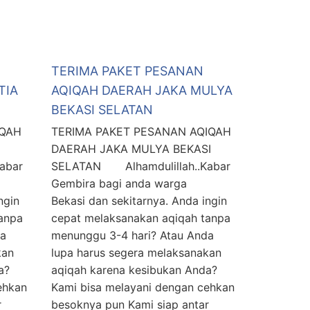
TERIMA PAKET PESANAN
TIA
AQIQAH DAERAH JAKA MULYA
BEKASI SELATAN
IQAH
TERIMA PAKET PESANAN AQIQAH
DAERAH JAKA MULYA BEKASI
abar
SELATAN Alhamdulillah..Kabar
Gembira bagi anda warga
ngin
Bekasi dan sekitarnya. Anda ingin
anpa
cepat melaksanakan aqiqah tanpa
da
menunggu 3-4 hari? Atau Anda
kan
lupa harus segera melaksanakan
a?
aqiqah karena kesibukan Anda?
ehkan
Kami bisa melayani dengan cehkan
r
besoknya pun Kami siap antar