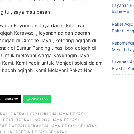
Layanan Ek
itu , saya mau pesan .
Keluarga
Paket Aqiqa
 warga Kayuringin Jaya dan sekitarnya.
Paket Len
qiqah Karawaci , layanan aqiqah daerah
aqiqah di Cimone Jaya , ketering aqiqah di
Rekomendas
enak di Sumur Pancing , nasi box aqiqah di
Memilih La
 Untuk melayani warga Kayuringin Jaya
Layanan Aq
Kami. Kami hadir untuk Menjadi solusi dalam
Praktis, A
badah aqiqah. Kami Melayani Paket Nasi
Twitter/X
WhatsApp
RAH DAERAH KAYURINGIN JAYA BEKASI
LEZAT DAERAH MARGA JAYA BEKASI
ZAT DAERAH PEKAYON JAYA BEKASI SELATAN
H JAKASETIA BEKASI SELATAN .