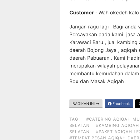
Customer :
Wah okedeh kalo g
Jangan ragu lagi . Bagi anda
Percayakan pada kami jasa a
Karawaci Baru , jual kambing 
daerah Bojong Jaya , aqiqah 
daerah Pabuaran . Kami Hadir
merupakan wilayah pelayanan 
membantu kemudahan dalam i
Box dan Masak Aqiqah .
BAGIKAN INI
Facebook
TAG:
#CATERING AQIQAH MU
SELATAN
#KAMBING AQIQAH 
SELATAN
#PAKET AQIQAH LE
#TEMPAT PESAN AQIQAH DAERA