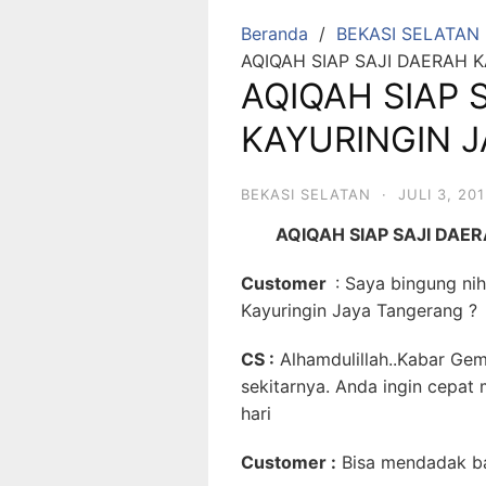
Beranda
BEKASI SELATAN
AQIQAH SIAP SAJI DAERAH 
AQIQAH SIAP 
KAYURINGIN J
BEKASI SELATAN
·
JULI 3, 20
AQIQAH SIAP SAJI DAE
Customer
: Saya bingung ni
Kayuringin Jaya Tangerang ?
CS :
Alhamdulillah..Kabar Gem
sekitarnya. Anda ingin cepa
hari
Customer :
Bisa mendadak ba