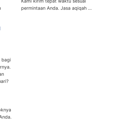
i
Kami kirim tepat waktu sesuai
h
permintaan Anda. Jasa aqiqah …
H
 bagi
rnya.
an
ari?
oknya
Anda.
i