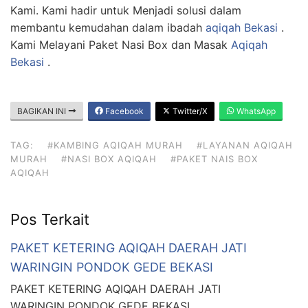
Kami. Kami hadir untuk Menjadi solusi dalam
membantu kemudahan dalam ibadah
aqiqah Bekasi
.
Kami Melayani Paket Nasi Box dan Masak
Aqiqah
Bekasi
.
BAGIKAN INI
Facebook
Twitter/X
WhatsApp
TAG:
#KAMBING AQIQAH MURAH
#LAYANAN AQIQAH
MURAH
#NASI BOX AQIQAH
#PAKET NAIS BOX
AQIQAH
Pos Terkait
PAKET KETERING AQIQAH DAERAH JATI
WARINGIN PONDOK GEDE BEKASI
PAKET KETERING AQIQAH DAERAH JATI
WARINGIN PONDOK GEDE BEKASI