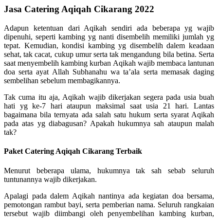
Jasa Catering Aqiqah Cikarang 2022
Adapun ketentuan dari Aqikah sendiri ada beberapa yg wajib
dipenuhi, seperti kambing yg nanti disembelih memiliki jumlah yg
tepat. Kemudian, kondisi kambing yg disembelih dalem keadaan
sehat, tak cacat, cukup umur serta tak mengandung bila betina. Serta
saat menyembelih kambing kurban Aqikah wajib membaca lantunan
doa serta ayat Allah Subhanahu wa ta’ala serta memasak daging
sembelihan sebelum membagikannya.
Tak cuma itu aja, Aqikah wajib dikerjakan segera pada usia buah
hati yg ke-7 hari ataupun maksimal saat usia 21 hari. Lantas
bagaimana bila ternyata ada salah satu hukum serta syarat Aqikah
pada atas yg diabagusan? Apakah hukumnya sah ataupun malah
tak?
Paket Catering Aqiqah Cikarang Terbaik
Menurut beberapa ulama, hukumnya tak sah sebab seluruh
tuntunannya wajib dikerjakan.
Apalagi pada dalem Aqikah nantinya ada kegiatan doa bersama,
pemotongan rambut bayi, serta pemberian nama. Seluruh rangkaian
tersebut wajib diimbangi oleh penyembelihan kambing kurban,