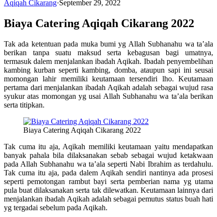
Aqiqah Cikarang
·
September 29, 2022
Biaya Catering Aqiqah Cikarang 2022
Tak ada ketentuan pada muka bumi yg Allah Subhanahu wa ta’ala
berikan tanpa suatu maksud serta kebagusan bagi umatnya,
termasuk dalem menjalankan ibadah Aqikah. Ibadah penyembelihan
kambing kurban seperti kambing, domba, ataupun sapi ini seusai
momongan lahir memiliki keutamaan tersendiri lho. Keutamaan
pertama dari menjalankan ibadah Aqikah adalah sebagai wujud rasa
syukur atas momongan yg usai Allah Subhanahu wa ta’ala berikan
serta titipkan.
Biaya Catering Aqiqah Cikarang 2022
Tak cuma itu aja, Aqikah memiliki keutamaan yaitu mendapatkan
banyak pahala bila dilaksanakan sebab sebagai wujud ketakwaan
pada Allah Subhanahu wa ta’ala seperti Nabi Ibrahim as terdahulu.
Tak cuma itu aja, pada dalem Aqikah sendiri nantinya ada prosesi
seperti pemotongan rambut bayi serta pemberian nama yg utama
pula buat dilaksanakan serta tak dilewatkan. Keutamaan lainnya dari
menjalankan ibadah Aqikah adalah sebagai pemutus status buah hati
yg tergadai sebelum pada Aqikah.