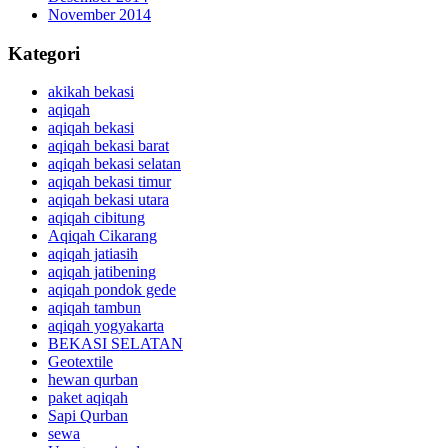
November 2014
Kategori
akikah bekasi
aqiqah
aqiqah bekasi
aqiqah bekasi barat
aqiqah bekasi selatan
aqiqah bekasi timur
aqiqah bekasi utara
aqiqah cibitung
Aqiqah Cikarang
aqiqah jatiasih
aqiqah jatibening
aqiqah pondok gede
aqiqah tambun
aqiqah yogyakarta
BEKASI SELATAN
Geotextile
hewan qurban
paket aqiqah
Sapi Qurban
sewa