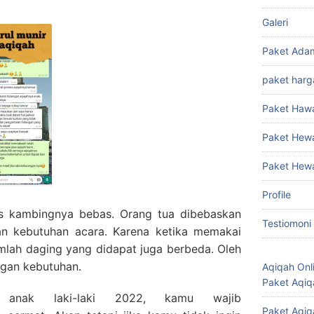
Galeri
Paket Ada
paket harg
Paket Haw
Paket Hew
Paket Hew
Profile
nis kambingnya bebas. Orang tua dibebaskan
Testiomoni
gan kebutuhan acara. Karena ketika memakai
mlah daging yang didapat juga berbeda. Oleh
engan kebutuhan.
Aqiqah Onl
Paket Aqiq
 anak laki-laki 2022
, kamu wajib
Paket Aqiq