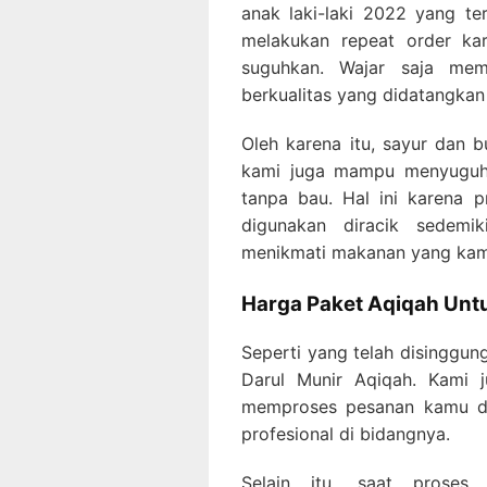
anak laki-laki 2022
yang ter
melakukan repeat order k
suguhkan. Wajar saja me
berkualitas yang didatangkan
Oleh karena itu, sayur dan b
kami juga mampu menyuguhk
tanpa bau. Hal ini karena
digunakan diracik sedemi
menikmati makanan yang kami
Harga Paket Aqiqah
Untu
Seperti yang telah disinggun
Darul Munir Aqiqah. Kami j
memproses pesanan kamu de
profesional di bidangnya.
Selain itu, saat proses 