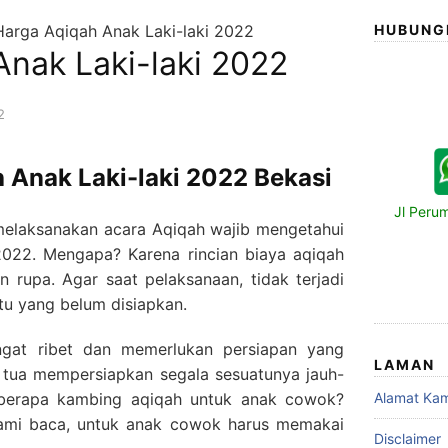
Harga Aqiqah Anak Laki-laki 2022
HUBUNG
nak Laki-laki 2022
2
 Anak Laki-laki 2022 Bekasi
Jl Peru
melaksanakan acara Aqiqah wajib mengetahui
2022
. Mengapa? Karena rincian biaya aqiqah
n rupa. Agar saat pelaksanaan, tidak terjadi
tu yang belum disiapkan.
gat ribet dan memerlukan persiapan yang
LAMAN
g tua mempersiapkan segala sesuatunya jauh-
berapa kambing aqiqah untuk anak cowok
?
Alamat Kam
 kami baca, untuk anak cowok harus memakai
Disclaimer