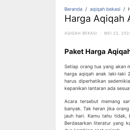
Beranda
aqiqah bekasi
Harga Aqiqah A
AQIQAH BEKASI
·
MEI 22, 202
Paket Harga Aqiqah
Setiap orang tua yang akan 
harga aqiqah anak laki-laki 
harus diperhatikan sedemikia
kepanikan lantaran ada sesua
Acara tersebut memang san
banyak. Tak heran jika oran
jauh hari. Kamu tahu tidak,
Berdasarkan literatur yang