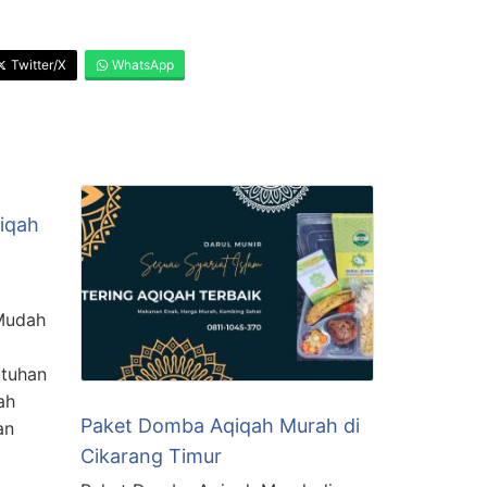
Twitter/X
WhatsApp
iqah
Mudah
utuhan
ah
Paket Domba Aqiqah Murah di
an
Cikarang Timur