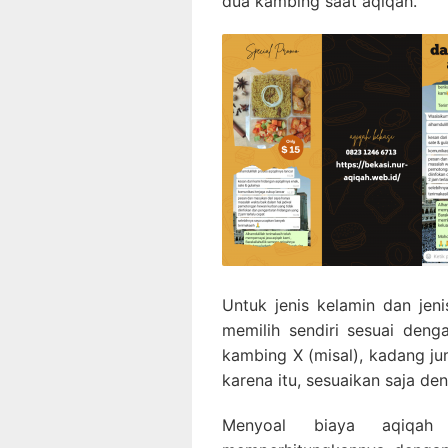
dua kambing saat aqiqah.
Untuk jenis kelamin dan je
memilih sendiri sesuai den
kambing X (misal), kadang ju
karena itu, sesuaikan saja d
Menyoal
biaya aqiqah