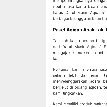
memperhitungkannya dengan 
ribet, maka kamu bisa mema
harus Darul Munir Aqiqah? 
berbagai keunggulan ketimban
Paket Aqiqah Anak Laki 
Tahukah kamu
berapa budget
dari Darul Munir Aqiqah? S
mengajak kamu semua untuk 
kami.
Pertama, kami menjadi jasa
selama lebih dari enam t
menyelenggarakan acara ber
bergelut di bidang aqiqah, t
kami tingkatkan.
Kami memiliki produk makan