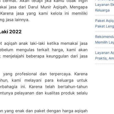
cermat. Akan tetapi jika kamu tidak ingin
Layanan Ek
kai jasa dari Darul Munir Aqiqah. Mengapa
Keluarga
Karena jasa yang kami kelola ini memiliki
g jasa lainnya.
Paket Aqiqa
Paket Len
Laki 2022
Rekomendas
Memilih La
 aqiqah anak laki-laki
ketika memakai jasa
ebelum mengulas terkait harga, kami akan
Layanan Aq
menjelajahi beberapa keunggulan dari jasa
Praktis, A
 yang profesional dan terpercaya. Karena
ahun, kami melayani para keluarga untuk
bahagia ini. Karena telah bertahun-tahun
entunya pelayanan dan kualitas produk selalu
an yang enak dan paket dengan
harga aqiqah