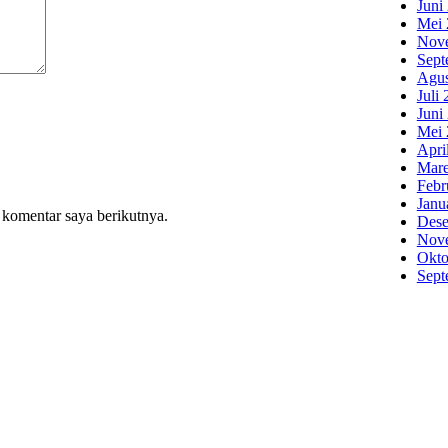
Juni
Mei 
Nov
Sept
Agus
Juli
Juni
Mei 
Apri
Mare
Febr
Janu
 komentar saya berikutnya.
Dese
Nov
Okto
Sept