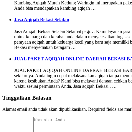
Kambing Aqiqah Murah Kedung Waringin ini merupakan paket y
Anda bisa mendapatkan kambing aqiqah …
Jasa Aqiqah Bekasi Selatan
Jasa Aqiqah Bekasi Selatan Selamat pagi… Kami layanan jas
untuk keluarga dan kerabat anda dalam menyelesaikan tugas s
perayaan aqiqah untuk keluarga kecil yang baru saja memiliki b
Bekasi menyediakan beragam …
JUAL PAKET AQIQAH ONLINE DAERAH BEKASI B
JUAL PAKET AQIQAH ONLINE DAERAH BEKASI BARAT Alha
sekitarnya. Anda ingin cepat melaksanakan aqiqah tanpa menu
karena kesibukan Anda? Kami bisa melayani dengan cehkan be
waktu sesuai permintaan Anda. Jasa aqiqah Bekasi . …
Tinggalkan Balasan
Alamat email anda tidak akan dipublikasikan.
Required fields are ma