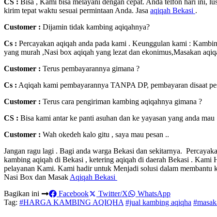
CS :
Bisa , Kami bisa melayani dengan cepat. Anda telfon hari ini, 
kirim tepat waktu sesuai permintaan Anda. Jasa
aqiqah Bekasi
.
Customer :
Dijamin tidak kambing aqiqahnya?
Cs :
Percayakan aqiqah anda pada kami . Keunggulan kami : Kambing 
yang murah ,Nasi box aqiqah yang lezat dan ekonimus,Masakan aqiqa
Customer :
Terus pembayarannya gimana ?
Cs :
Aqiqah kami pembayarannya TANPA DP, pembayaran disaat pesan
Customer :
Terus cara pengiriman kambing aqiqahnya gimana ?
CS :
Bisa kami antar ke panti asuhan dan ke yayasan yang anda mau 
Customer :
Wah okedeh kalo gitu , saya mau pesan ..
Jangan ragu lagi . Bagi anda warga Bekasi dan sekitarnya. Percayaka
kambing aqiqah di Bekasi , ketering aqiqah di daerah Bekasi . Kam
pelayanan Kami. Kami hadir untuk Menjadi solusi dalam membantu
Nasi Box dan Masak
Aqiqah Bekasi
Bagikan ini
Facebook
Twitter/X
WhatsApp
Tag:
#HARGA KAMBING AQIQHA
#jual kambing aqiqha
#masak