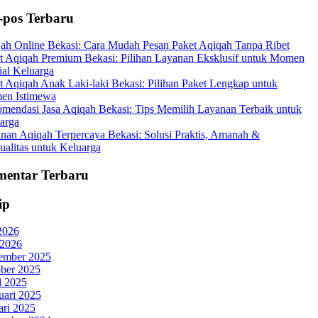
-pos Terbaru
ah Online Bekasi: Cara Mudah Pesan Paket Aqiqah Tanpa Ribet
t Aqiqah Premium Bekasi: Pilihan Layanan Eksklusif untuk Momen
ial Keluarga
t Aqiqah Anak Laki-laki Bekasi: Pilihan Paket Lengkap untuk
en Istimewa
mendasi Jasa Aqiqah Bekasi: Tips Memilih Layanan Terbaik untuk
arga
nan Aqiqah Terpercaya Bekasi: Solusi Praktis, Amanah &
ualitas untuk Keluarga
entar Terbaru
ip
 2026
 2026
ember 2025
ber 2025
l 2025
uari 2025
ari 2025