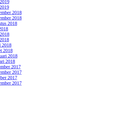
 2019
2019
ember 2018
ember 2018
tus 2018
 2018
 2018
2018
l 2018
t 2018
uari 2018
ari 2018
mber 2017
ember 2017
ber 2017
ember 2017