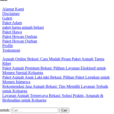
Alamat Kami
Disclaimer
Galeri
Paket Adam
paket harga aqiqah bekasi
Paket Hawa
Paket Hewan Qurban
Paket Hewan Qurban
Profile
Testiomoni
Aqiqah Online Bekasi: Cara Mudah Pesan Paket Aqiqah Tanpa
Ribet
Paket Aqiqah Premium Bekasi: Pilihan Layanan Eksklusif untuk
Momen Spesial Keluarga
Paket Aqiqah Anak Laki-laki Bekasi: Pilihan Paket Lengkap untuk
Momen Istimewa
Rekomendasi Jasa Aqiqah Bekasi: Tips Memilih Layanan Terbaik
untuk Keluarga
Layanan Aqiqah Terpercaya Bekasi: Solusi Praktis, Amanah &
Berkualitas untuk Keluarga
 untuk: