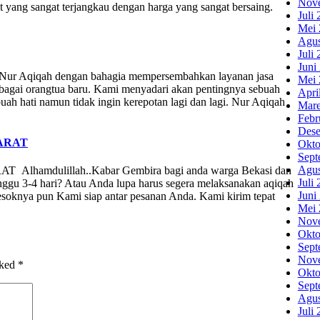
Nov
ang sangat terjangkau dengan harga yang sangat bersaing.
Juli
Mei 
Agus
Juli
Juni
a Nur Aqiqah dengan bahagia mempersembahkan layanan jasa
Mei 
ebagai orangtua baru. Kami menyadari akan pentingnya sebuah
Apri
uah hati namun tidak ingin kerepotan lagi dan lagi. Nur Aqiqah
Mare
Febr
Dese
ARAT
Okto
Sept
Agus
mdulillah..Kabar Gembira bagi anda warga Bekasi dan
Juli
nggu 3-4 hari? Atau Anda lupa harus segera melaksanakan aqiqah
Juni
soknya pun Kami siap antar pesanan Anda. Kami kirim tepat
Mei 
Nov
Okto
Sept
Nov
rked
*
Okto
Sept
Agus
Juli