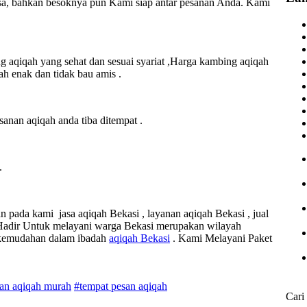
lusa, bahkan besoknya pun Kami siap antar pesanan Anda. Kami
aqiqah yang sehat dan sesuai syariat ,Harga kambing aqiqah
h enak dan tidak bau amis .
an aqiqah anda tiba ditempat .
.
n pada kami jasa aqiqah Bekasi , layanan aqiqah Bekasi , jual
i Hadir Untuk melayani warga Bekasi merupakan wilayah
 kemudahan dalam ibadah
aqiqah Bekasi
. Kami Melayani Paket
an aqiqah murah
#tempat pesan aqiqah
Cari