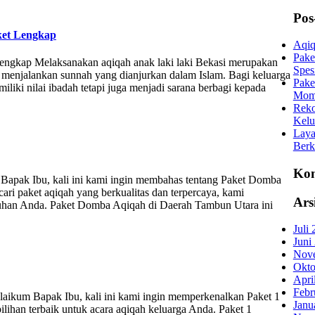
Pos
ket Lengkap
Aqiq
Pake
engkap Melaksanakan aqiqah anak laki laki Bekasi merupakan
Spes
gus menjalankan sunnah yang dianjurkan dalam Islam. Bagi keluarga
Pake
iki nilai ibadah tetapi juga menjadi sarana berbagi kepada
Mom
Reko
Kelu
Laya
Berk
Kom
pak Ibu, kali ini kami ingin membahas tentang Paket Domba
i paket aqiqah yang berkualitas dan terpercaya, kami
Ars
han Anda. Paket Domba Aqiqah di Daerah Tambun Utara ini
Juli
Juni
Nov
Okto
Apri
Febr
ikum Bapak Ibu, kali ini kami ingin memperkenalkan Paket 1
Janu
han terbaik untuk acara aqiqah keluarga Anda. Paket 1