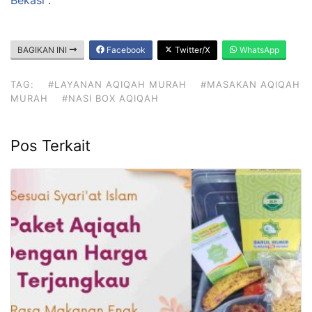
BAGIKAN INI
Facebook
Twitter/X
WhatsApp
TAG:
#LAYANAN AQIQAH MURAH
#MASAKAN AQIQAH
MURAH
#NASI BOX AQIQAH
Pos Terkait