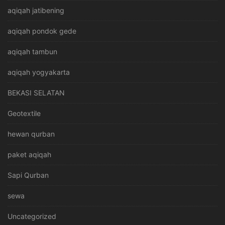
aqiqah jatibening
aqiqah pondok gede
aqiqah tambun
aqiqah yogyakarta
BEKASI SELATAN
Geotextile
hewan qurban
paket aqiqah
Sapi Qurban
sewa
Uncategorized