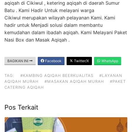
aqiqah di Cikiwul , ketering aqiqah di daerah Sumur
Batu . Kami Hadir Untuk melayani warga
Cikiwul merupakan wilayah pelayanan Kami. Kami
hadir untuk Menjadi solusi dalam membantu
kemudahan dalam ibadah aqiqah. Kami Melayani Paket
Nasi Box dan Masak Aqiqah .
BAGIKAN INI
Facebook
Twitter/X
WhatsApp
TAG:
#KAMBING AQIQAH BEERKUALITAS
#LAYANAN
AQIQAH MURAH
#MASAKAN AQIQAH MURAH
#PAKET
CATERING AQIQAH
Pos Terkait