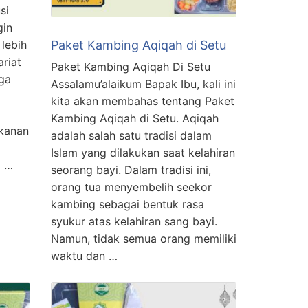
si
gin
Paket Kambing Aqiqah di Setu
lebih
ariat
Paket Kambing Aqiqah Di Setu
ga
Assalamu’alaikum Bapak Ibu, kali ini
kita akan membahas tentang Paket
Kambing Aqiqah di Setu. Aqiqah
akanan
adalah salah satu tradisi dalam
Islam yang dilakukan saat kelahiran
i …
seorang bayi. Dalam tradisi ini,
orang tua menyembelih seekor
kambing sebagai bentuk rasa
syukur atas kelahiran sang bayi.
Namun, tidak semua orang memiliki
waktu dan …