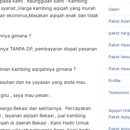
pada kami . Keunggulan kami : Kambing
 syariat ,Harga kambing aqiqah yang murah
Galeri
dan ekonimus,Masakan aqiqah enak dan tidak
Paket Ada
paket harg
nnya gimana ?
Paket Haw
nya TANPA DP, pembayaran disaat pesanan
Paket Hew
riman kambing aqiqahnya gimana ?
Paket Hew
Profile
 asuhan dan ke yayasan yang anda mau .
Testiomoni
itu , saya mau pesan .
 warga Bekasi dan sekitarnya. Percayakan
Aqiqah Onl
, layanan aqiqah Bekasi , jual kambing
Paket Aqiq
qiqah di daerah Bekasi . Kami Hadir Untuk
Paket Aqiq