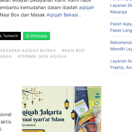
akan wilayah pelayanan Kami. Kami hadir
Layanan Ek
 membantu kemudahan dalam ibadah
aqiqah
Keluarga
 Nasi Box dan Masak
Aqiqah Bekasi
.
Paket Aqiqa
Paket Len
Twitter/X
WhatsApp
Rekomendas
Memilih La
MASAKAN AQIQAH MURAH
#NASI BOX
QIQAH
#TERIMA JASA AQIQAH
Layanan Aq
Praktis, A
ional
aktis
i