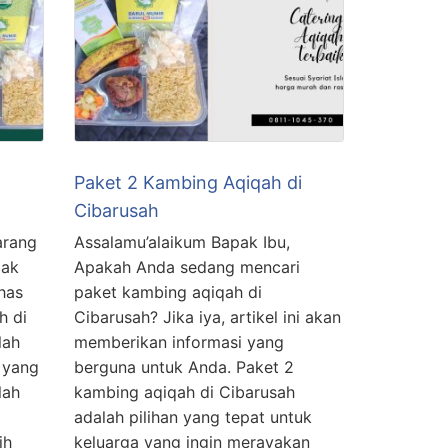
Paket 2 Kambing Aqiqah di
Cibarusah
arang
Assalamu’alaikum Bapak Ibu,
pak
Apakah Anda sedang mencari
has
paket kambing aqiqah di
h di
Cibarusah? Jika iya, artikel ini akan
lah
memberikan informasi yang
m yang
berguna untuk Anda. Paket 2
lah
kambing aqiqah di Cibarusah
adalah pilihan yang tepat untuk
ih
keluarga yang ingin merayakan