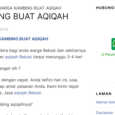
HARGA KAMBING BUAT AQIQAH
HUBUNG
NG BUAT AQIQAH
2016
KAMBING BUAT AQIQAH
bira bagi anda warga Bekasi dan sekitarnya.
Jl Peru
kan
aqiqah Bekasi
tanpa menunggu 3-4 hari
nget nih ?
dengan cepat. Anda telfon hari ini, lusa,
ap antar pesanan Anda. Kami kirim tepat
a. Jasa
aqiqah Bekasi
.
LAMAN
Alamat Kam
mbing aqiqahnya?
Disclaimer