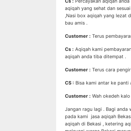
Cs :
Percayakan aqiqah anda 
aqiqah yang sehat dan sesuai
,Nasi box aqiqah yang lezat 
bau amis .
Customer :
Terus pembayara
Cs :
Aqiqah kami pembayaran
aqiqah anda tiba ditempat .
Customer :
Terus cara pengi
CS :
Bisa kami antar ke panti
Customer :
Wah okedeh kalo g
Jangan ragu lagi . Bagi anda
pada kami jasa aqiqah Bekasi 
aqiqah di Bekasi , ketering a