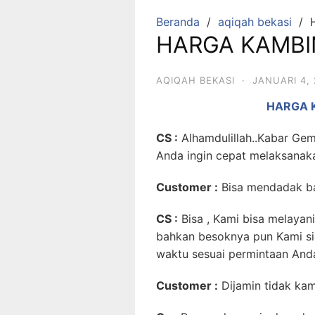
Beranda
aqiqah bekasi
HARGA KAMBI
AQIQAH BEKASI
·
JANUARI 4, 
HARGA 
CS :
Alhamdulillah..Kabar Gem
Anda ingin cepat melaksana
Customer
:
Bisa mendadak ba
CS :
Bisa , Kami bisa melayani 
bahkan besoknya pun Kami si
waktu sesuai permintaan And
Customer :
Dijamin tidak ka