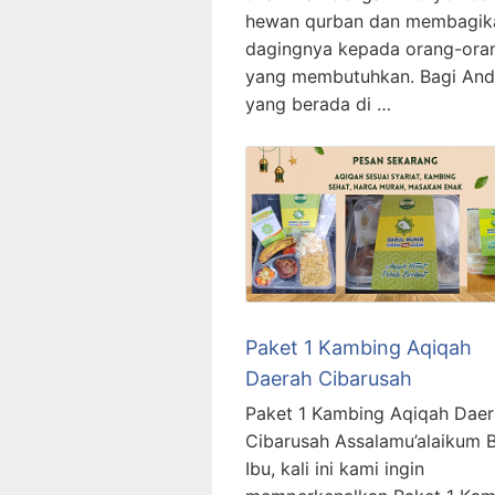
hewan qurban dan membagik
dagingnya kepada orang-ora
yang membutuhkan. Bagi An
yang berada di …
Paket 1 Kambing Aqiqah
Daerah Cibarusah
Paket 1 Kambing Aqiqah Dae
Cibarusah Assalamu’alaikum 
Ibu, kali ini kami ingin