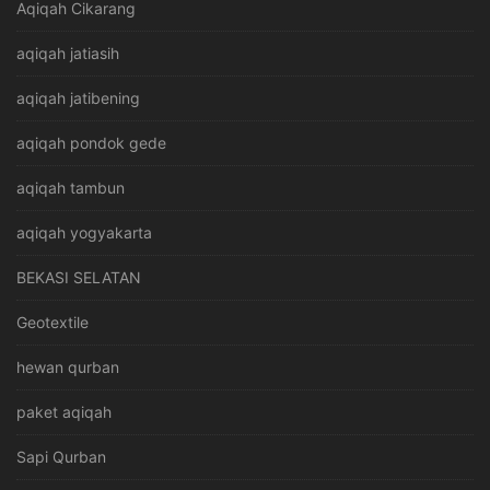
Aqiqah Cikarang
aqiqah jatiasih
aqiqah jatibening
aqiqah pondok gede
aqiqah tambun
aqiqah yogyakarta
BEKASI SELATAN
Geotextile
hewan qurban
paket aqiqah
Sapi Qurban