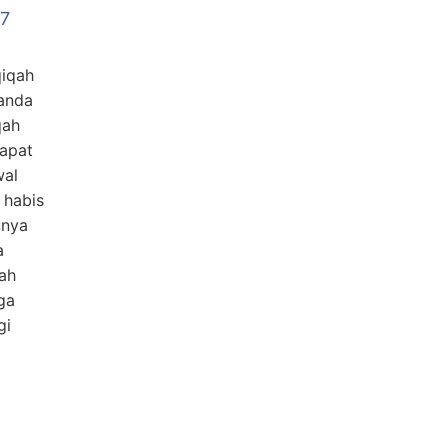
17
qiqah
 anda
qah
apat
wal
 habis
unya
a
ah
ga
gi