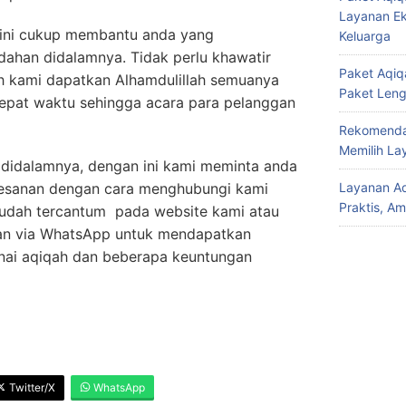
Layanan Ek
 ini cukup membantu anda yang
Keluarga
han didalamnya. Tidak perlu khawatir
Paket Aqiqa
ah kami dapatkan Alhamdulillah semuanya
Paket Len
tepat waktu sehingga acara para pelanggan
Rekomendas
Memilih La
idalamnya, dengan ini kami meminta anda
esanan dengan cara menghubungi kami
Layanan Aq
Praktis, A
sudah tercantum pada website kami atau
an via WhatsApp untuk mendapatkan
enai aqiqah dan beberapa keuntungan
Twitter/X
WhatsApp