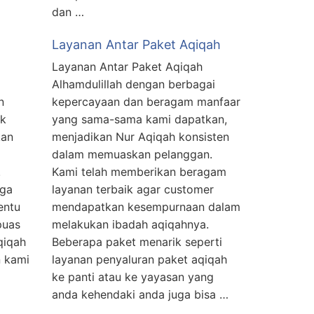
dan …
Layanan Antar Paket Aqiqah
Layanan Antar Paket Aqiqah
Alhamdulillah dengan berbagai
n
kepercayaan dan beragam manfaar
uk
yang sama-sama kami dapatkan,
kan
menjadikan Nur Aqiqah konsisten
dalam memuaskan pelanggan.
.
Kami telah memberikan beragam
gga
layanan terbaik agar customer
entu
mendapatkan kesempurnaan dalam
puas
melakukan ibadah aqiqahnya.
qiqah
Beberapa paket menarik seperti
n kami
layanan penyaluran paket aqiqah
ke panti atau ke yayasan yang
anda kehendaki anda juga bisa …