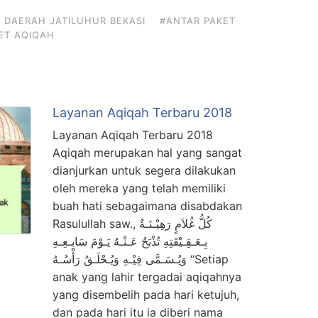
 DAERAH JATILUHUR BEKASI
#ANTAR PAKET
KET AQIQAH
Layanan Aqiqah Terbaru 2018
Layanan Aqiqah Terbaru 2018
Aqiqah merupakan hal yang sangat
dianjurkan untuk segera dilakukan
oleh mereka yang telah memiliki
buah hati sebagaimana disabdakan
Rasulullah saw., كُلُّ غُلاَمٍ رَهِيْـنَـةٌ
بِـعَـقِـيْقَتِهِ تُذْبَحُ عَـنْـهُ يَـوْمَ سَابِـعِـهِ
وَيُـسَـمَّى فِيْـهِ وَيُـحْلَـقُ رَأْسُـهُ “Setiap
anak yang lahir tergadai aqiqahnya
yang disembelih pada hari ketujuh,
dan pada hari itu ia diberi nama