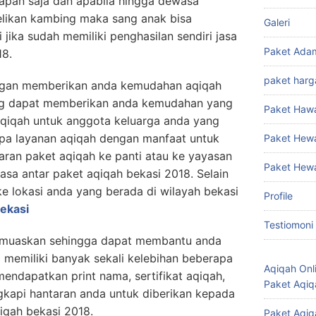
apan saja dan apabila hingga dewasa
likan kambing maka sang anak bisa
Galeri
 jika sudah memiliki penghasilan sendiri jasa
Paket Ada
18.
paket harg
engan memberikan anda kemudahan aqiqah
g dapat memberikan anda kemudahan yang
Paket Haw
qiqah untuk anggota keluarga anda yang
apa layanan aqiqah dengan manfaat untuk
Paket Hew
taran paket aqiqah ke panti atau ke yayasan
Paket Hew
asa antar paket aqiqah bekasi 2018. Selain
ke lokasi anda yang berada di wilayah bekasi
Profile
bekasi
Testiomoni
emuaskan sehingga dapat membantu anda
 memiliki banyak sekali kelebihan beberapa
Aqiqah Onl
endapatkan print nama, sertifikat aqiqah,
Paket Aqiq
gkapi hantaran anda untuk diberikan kepada
qiqah bekasi 2018.
Paket Aqiq