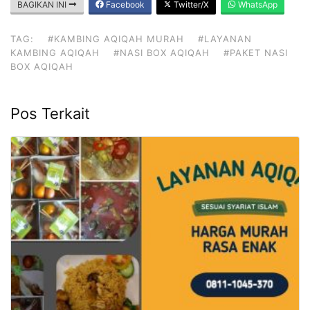
BAGIKAN INI
Facebook
Twitter/X
WhatsApp
TAG:
#KAMBING AQIQAH MURAH
#LAYANAN
KAMBING AQIQAH
#NASI BOX AQIQAH
#PAKET NASI
BOX AQIQAH
Pos Terkait