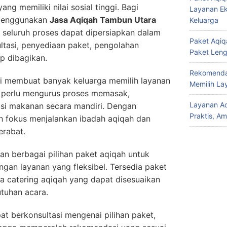
ang memiliki nilai sosial tinggi. Bagi
Layanan Ek
menggunakan
Jasa Aqiqah Tambun Utara
Keluarga
a seluruh proses dapat dipersiapkan dalam
Paket Aqiqa
ultasi, penyediaan paket, pengolahan
Paket Len
p dibagikan.
Rekomendas
ari membuat banyak keluarga memilih layanan
Memilih La
k perlu mengurus proses memasak,
Layanan Aq
si makanan secara mandiri. Dengan
Praktis, A
ih fokus menjalankan ibadah aqiqah dan
rabat.
n berbagai pilihan paket aqiqah untuk
an layanan yang fleksibel. Tersedia paket
ga catering aqiqah yang dapat disesuaikan
tuhan acara.
pat berkonsultasi mengenai pilihan paket,