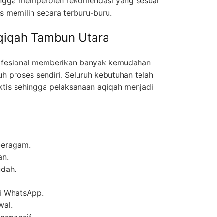
hingga memperoleh rekomendasi yang sesuai
 memilih secara terburu-buru.
qiqah Tambun Utara
ofesional memberikan banyak kemudahan
h proses sendiri. Seluruh kebutuhan telah
aktis sehingga pelaksanaan aqiqah menjadi
beragam.
an.
dah.
ui WhatsApp.
wal.
esponsif.