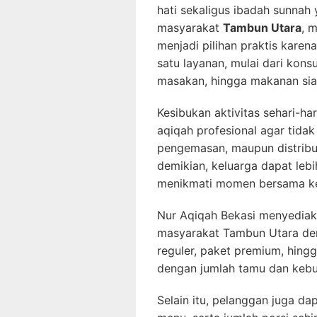
hati sekaligus ibadah sunnah y
masyarakat
Tambun Utara
, 
menjadi pilihan praktis karen
satu layanan, mulai dari kons
masakan, hingga makanan sia
Kesibukan aktivitas sehari-h
aqiqah profesional agar tida
pengemasan, maupun distribu
demikian, keluarga dapat leb
menikmati momen bersama ke
Nur Aqiqah Bekasi menyediaka
masyarakat Tambun Utara deng
reguler, paket premium, hing
dengan jumlah tamu dan kebu
Selain itu, pelanggan juga da