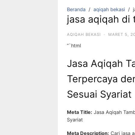
Beranda
aqiqah bekasi
jasa aqiqah di
AQIQAH BEKASI
·
MARET 5, 2
“`html
Jasa Aqiqah T
Terpercaya de
Sesuai Syariat
Meta Title:
Jasa Aqiqah Tambu
Syariat
Meta Description:
Cari jasa 