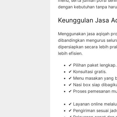
menu, serta jumlah porsi se
dengan kebutuhan tanpa harus
Keunggulan Jasa A
Menggunakan jasa aqiqah pr
dibandingkan mengurus seluru
dipersiapkan secara lebih pr
lebih efisien.
✔ Pilihan paket lengkap.
✔ Konsultasi gratis.
✔ Menu masakan yang 
✔ Nasi box siap dibagik
✔ Proses pemesanan mu
✔ Layanan online melal
✔ Pengiriman sesuai jad
✔ Pelayanan cepat dan r