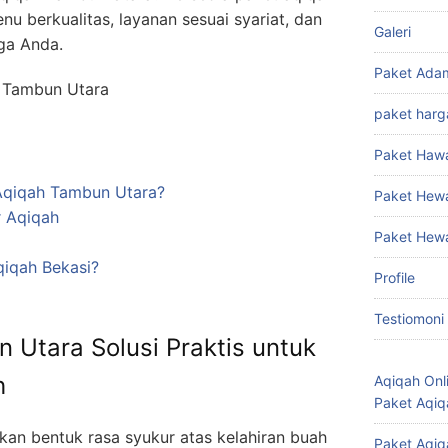
nu berkualitas, layanan sesuai syariat, dan
Galeri
rga Anda.
Paket Ada
 Tambun Utara
paket harg
Paket Haw
Aqiqah Tambun Utara?
Paket Hew
 Aqiqah
Paket Hew
iqah Bekasi?
Profile
Testiomoni
 Utara Solusi Praktis untuk
h
Aqiqah Onl
Paket Aqiq
an bentuk rasa syukur atas kelahiran buah
Paket Aqiq