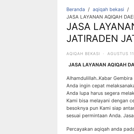
Beranda
aqiqah bekasi
JASA LAYANAN AQIQAH DAE
JASA LAYANA
JATIRADEN J
AQIQAH BEKASI
·
AGUSTUS 11
JASA LAYANAN AQIQAH DA
Alhamdulillah..Kabar Gembira
Anda ingin cepat melaksanak
Anda lupa harus segera mela
Kami bisa melayani dengan cep
besoknya pun Kami siap antar
sesuai permintaan Anda. Jasa 
Percayakan aqiqah anda pada