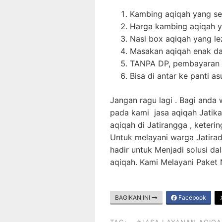
Kambing aqiqah yang seh
Harga kambing aqiqah 
Nasi box aqiqah yang l
Masakan aqiqah enak da
TANPA DP, pembayaran d
Bisa di antar ke panti a
Jangan ragu lagi . Bagi anda
pada kami jasa aqiqah Jatikar
aqiqah di Jatirangga , keteri
Untuk melayani warga Jatira
hadir untuk Menjadi solusi 
aqiqah. Kami Melayani Paket 
BAGIKAN INI
Facebook