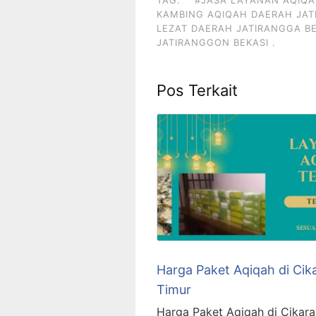
TAG:
#JASA LAYANAN AQIQA
KAMBING AQIQAH DAERAH JAT
LEZAT DAERAH JATIRANGGA BE
JATIRANGGON BEKASI .
Pos Terkait
Harga Paket Aqiqah di Cik
Timur
Harga Paket Aqiqah di Cikar