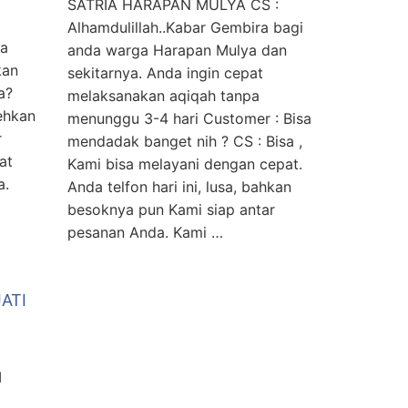
SATRIA HARAPAN MULYA CS :
Alhamdulillah..Kabar Gembira bagi
da
anda warga Harapan Mulya dan
kan
sekitarnya. Anda ingin cepat
a?
melaksanakan aqiqah tanpa
ehkan
menunggu 3-4 hari Customer : Bisa
r
mendadak banget nih ? CS : Bisa ,
at
Kami bisa melayani dengan cepat.
a.
Anda telfon hari ini, lusa, bahkan
besoknya pun Kami siap antar
pesanan Anda. Kami …
ATI
I