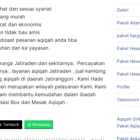
at dan sesuai syariat
Galeri
yang murah
Paket Ada
ezat dan ekonomis
n tidak bau amis
paket harg
isaat pesanan aqiqah anda tiba
suhan dan ke yayasan .
Paket Haw
Paket Hew
 warga Jatiraden dan sekitarnya. Percayakan
ya , layanan aqiqah Jatiraden , jual kambing
Paket Hew
ng aqiqah di daerah Jatiranggon . Kami Hadir
den merupakan wilayah pelayanan Kami. Kami
Profile
dalam membantu kemudahan dalam ibadah
Testiomoni
Nasi Box dan Masak Aqiqah .
Aqiqah Onl
Twitter/X
WhatsApp
Paket Aqiq
Paket Aqiq