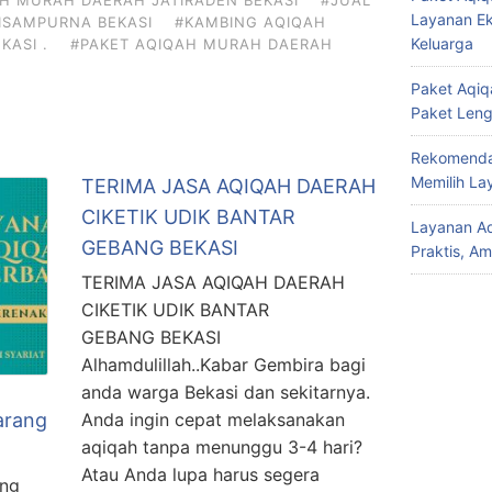
H MURAH DAERAH JATIRADEN BEKASI
#JUAL
Layanan Ek
ISAMPURNA BEKASI
#KAMBING AQIQAH
Keluarga
KASI .
#PAKET AQIQAH MURAH DAERAH
Paket Aqiqa
Paket Len
Rekomendas
Memilih La
TERIMA JASA AQIQAH DAERAH
CIKETIK UDIK BANTAR
Layanan Aq
GEBANG BEKASI
Praktis, A
TERIMA JASA AQIQAH DAERAH
CIKETIK UDIK BANTAR
GEBANG BEKASI
Alhamdulillah..Kabar Gembira bagi
anda warga Bekasi dan sekitarnya.
arang
Anda ingin cepat melaksanakan
aqiqah tanpa menunggu 3-4 hari?
Atau Anda lupa harus segera
ang