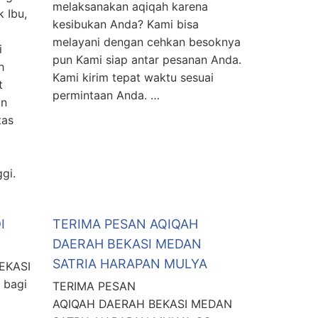
melaksanakan aqiqah karena
 Ibu,
kesibukan Anda? Kami bisa
melayani dengan cehkan besoknya
i
pun Kami siap antar pesanan Anda.
h
Kami kirim tepat waktu sesuai
t
permintaan Anda. …
in
tas
gi.
I
TERIMA PESAN AQIQAH
DAERAH BEKASI MEDAN
SATRIA HARAPAN MULYA
EKASI
 bagi
TERIMA PESAN
AQIQAH DAERAH BEKASI MEDAN