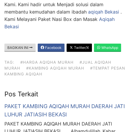
Kami. Kami hadir untuk Menjadi solusi dalam
membantu kemudahan dalam ibadah
aqiqah Bekasi
.
Kami Melayani Paket Nasi Box dan Masak
Aqiqah
Bekasi
BAGIKAN INI
Facebook
Twitter/X
WhatsApp
TAG:
#HARGA AQIQHA MURAH
#JUAL AQIQAH
MURAH
#KAMBING AQIQAH MURAH
#TEMPAT PESAN
KAMBING AQIQAH
Pos Terkait
PAKET KAMBING AQIQAH MURAH DAERAH JATI
LUHUR JATIASIH BEKASI
PAKET KAMBING AQIQAH MURAH DAERAH JATI
LUHUR JATIASIH BEKASI Alhamdulillah..Kabar