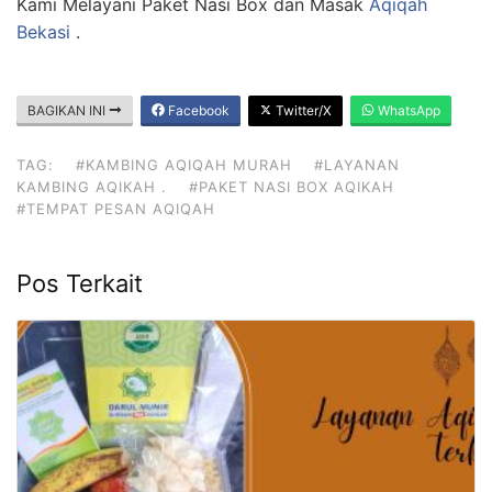
Kami Melayani Paket Nasi Box dan Masak
Aqiqah
Bekasi
.
BAGIKAN INI
Facebook
Twitter/X
WhatsApp
TAG:
#KAMBING AQIQAH MURAH
#LAYANAN
KAMBING AQIKAH .
#PAKET NASI BOX AQIKAH
#TEMPAT PESAN AQIQAH
Pos Terkait