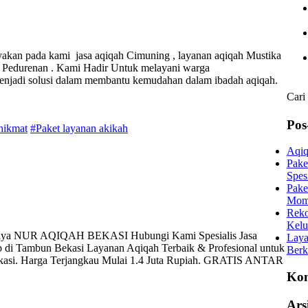
ayakan pada kami jasa aqiqah Cimuning , layanan aqiqah Mustika
rah Pedurenan . Kami Hadir Untuk melayani warga
njadi solusi dalam membantu kemudahan dalam ibadah aqiqah.
Cari
Pos
nikmat
#Paket layanan akikah
Aqiq
Pake
Spes
Pake
Mom
Reko
Kelu
ercaya NUR AQIQAH BEKASI Hubungi Kami Spesialis Jasa
Laya
p di Tambun Bekasi Layanan Aqiqah Terbaik & Profesional untuk
Berk
ekasi. Harga Terjangkau Mulai 1.4 Juta Rupiah. GRATIS ANTAR
Kom
Ars