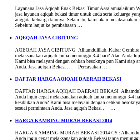
Layanana Jasa Aqiqah Enak Bekasi Timur Assalamualaikum Wr 
jasa layanan aqiqah bekasi timur untuk anda serta keluarga 
anggota keluarga lainnya. Selain itu, kami akan melaksanakan 
Sebelum lanjut ke pembahasan …
AQEQAH JASA CIBITUNG
AQEQAH JASA CIBITUNG Alhamdulillah..Kabar Gembira bagi 
melaksanakan aqiqah tanpa menunggu 3-4 hari? Atau Anda lup
Kami bisa melayani dengan cehkan besoknya pun Kami siap ant
Anda. Jasa aqiqah Bekasi . Percayakan …
DAFTAR HARGA AQIQAH DAERAH BEKASI
DAFTAR HARGA AQIQAH DAERAH BEKASI Alhamdulillah..Ka
Anda ingin cepat melaksanakan aqiqah tanpa menunggu 3-4 har
kesibukan Anda? Kami bisa melayani dengan cehkan besoknya 
sesuai permintaan Anda. Jasa aqiqah Bekasi . …
HARGA KAMBING MURAH BEKASI 2014
HARGA KAMBING MURAH BEKASI 2014 CS : Alhamdulillah..
Anda ingin cepat melaksanakan aqiqah Bekasi tanpa menunggu 