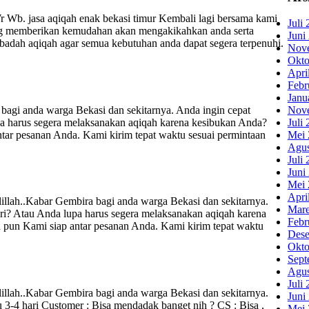
Wb. jasa aqiqah enak bekasi timur Kembali lagi bersama kami
Juli
yang memberikan kemudahan akan mengakikahkan anda serta
Juni
ibadah aqiqah agar semua kebutuhan anda dapat segera terpenuhi.
Nov
Okto
Apri
Febr
Janu
anda warga Bekasi dan sekitarnya. Anda ingin cepat
Nov
a harus segera melaksanakan aqiqah karena kesibukan Anda?
Juli
ar pesanan Anda. Kami kirim tepat waktu sesuai permintaan
Mei 
Agus
Juli
Juni
Mei 
Apri
bar Gembira bagi anda warga Bekasi dan sekitarnya.
Mare
i? Atau Anda lupa harus segera melaksanakan aqiqah karena
Febr
pun Kami siap antar pesanan Anda. Kami kirim tepat waktu
Dese
Okto
Sept
Agus
Juli
Kabar Gembira bagi anda warga Bekasi dan sekitarnya.
Juni
3-4 hari Customer : Bisa mendadak banget nih ? CS : Bisa ,
Mei 