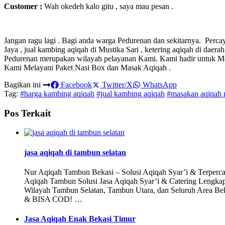
Customer :
Wah okedeh kalo gitu , saya mau pesan .
Jangan ragu lagi . Bagi anda warga Pedurenan dan sekitarnya. Perc
Jaya , jual kambing aqiqah di Mustika Sari , ketering aqiqah di dae
Pedurenan merupakan wilayah pelayanan Kami. Kami hadir untuk Me
Kami Melayani Paket Nasi Box dan Masak Aqiqah .
Bagikan ini
Facebook
Twitter/X
WhatsApp
Tag:
#harga kambing aqiqah
#jual kambing aqiqah
#masakan aqiqah 
Pos Terkait
jasa aqiqah di tambun selatan
Nur Aqiqah Tambun Bekasi – Solusi Aqiqah Syar’i & Terp
Aqiqah Tambun Solusi Jasa Aqiqah Syar’i & Catering Lengka
Wilayah Tambun Selatan, Tambun Utara, dan Seluruh Area B
& BISA COD! …
Jasa Aqiqah Enak Bekasi Timur