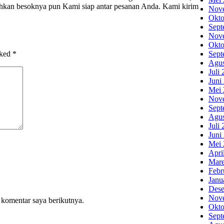
 bahkan besoknya pun Kami siap antar pesanan Anda. Kami kirim
Nov
Okto
Sept
Nov
Okto
rked
*
Sept
Agus
Juli
Juni
Mei 
Nov
Sept
Agus
Juli
Juni
Mei 
Apri
Mare
Febr
Janu
Dese
Nov
 komentar saya berikutnya.
Okto
Sept