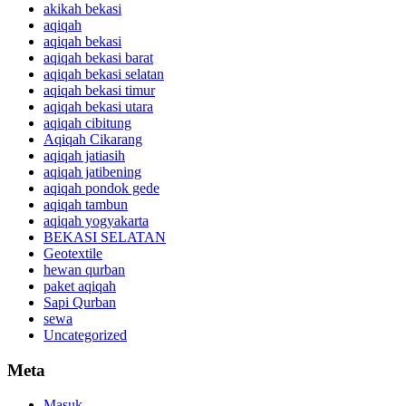
akikah bekasi
aqiqah
aqiqah bekasi
aqiqah bekasi barat
aqiqah bekasi selatan
aqiqah bekasi timur
aqiqah bekasi utara
aqiqah cibitung
Aqiqah Cikarang
aqiqah jatiasih
aqiqah jatibening
aqiqah pondok gede
aqiqah tambun
aqiqah yogyakarta
BEKASI SELATAN
Geotextile
hewan qurban
paket aqiqah
Sapi Qurban
sewa
Uncategorized
Meta
Masuk