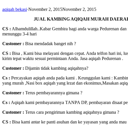
aqiqah bekasi
·
November 2, 2015
November 2, 2015
JUAL KAMBING AQIQAH MURAH DAERAH
CS :
Alhamdulillah..Kabar Gembira bagi anda warga Pedurenan dan s
menunggu 3-4 hari
Customer
:
Bisa mendadak banget nih ?
CS :
Bisa , Kami bisa melayani dengan cepat. Anda telfon hari ini, 
kirim tepat waktu sesuai permintaan Anda. Jasa aqiqah Pedurenan .
Customer :
Dijamin tidak kambing aqiqahnya?
Cs :
Percayakan aqiqah anda pada kami . Keunggulan kami : Kambing 
yang murah ,Nasi box aqiqah yang lezat dan ekonimus,Masakan aqiqa
Customer :
Terus pembayarannya gimana ?
Cs :
Aqiqah kami pembayarannya TANPA DP, pembayaran disaat pesan
Customer :
Terus cara pengiriman kambing aqiqahnya gimana ?
CS :
Bisa kami antar ke panti asuhan dan ke yayasan yang anda mau 