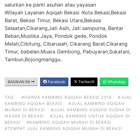
salurkan ke panti asuhan atau yayasan
Wilayah Layanan Aqiqah Bekasi :Kota Bekasi,Bekasi
Barat, Bekasi Timur, Bekasi Utara,Bekasa
Selaatan,Cikarang,Jati Asih, Jati sampurna, Bantar
Beban,Mustika Jaya, Pondok gede, Pondok
Melati,Cibitung, Cibarusah, Cikarang Barat,Cikarang
Timur, babelan.Muara Gembong, Pabuyaran,Sukatani,
Tambun,Bojongmanggu..
BAGIKAN INI
Facebook
Twitter/X
WhatsApp
TAG:
#HARGA KAMBING AQIQAH BEKASI 2014
#JUAL
KAMBING AQIQAH BEKASI
#JUAL KAMBING AQIQAH
MURAH DI BEKASI
#JUAL KAMBING AQIQHA SUDHA DI
MASAK DI BEKASI
#JUAL KAMBING UNTUK AQIQAH DI
BEKASI
#KAMBING AQIQAH MURAH DI BEKASI
#TEMPAT JUAL KAMBING AQIQAH MURAH DI BEKASI