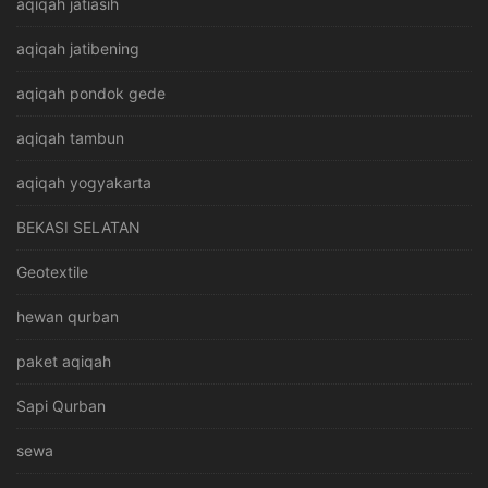
aqiqah jatiasih
aqiqah jatibening
aqiqah pondok gede
aqiqah tambun
aqiqah yogyakarta
BEKASI SELATAN
Geotextile
hewan qurban
paket aqiqah
Sapi Qurban
sewa