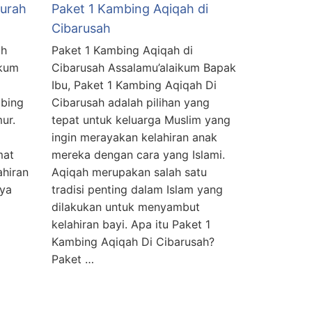
Murah
Paket 1 Kambing Aqiqah di
Cibarusah
ah
Paket 1 Kambing Aqiqah di
ikum
Cibarusah Assalamu’alaikum Bapak
Ibu, Paket 1 Kambing Aqiqah Di
bing
Cibarusah adalah pilihan yang
ur.
tepat untuk keluarga Muslim yang
ingin merayakan kelahiran anak
mat
mereka dengan cara yang Islami.
hiran
Aqiqah merupakan salah satu
nya
tradisi penting dalam Islam yang
dilakukan untuk menyambut
kelahiran bayi. Apa itu Paket 1
Kambing Aqiqah Di Cibarusah?
Paket …