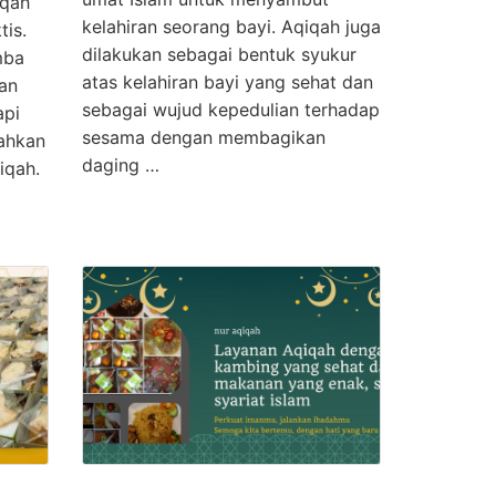
iqah
kelahiran seorang bayi. Aqiqah juga
is.
dilakukan sebagai bentuk syukur
mba
atas kelahiran bayi yang sehat dan
an
sebagai wujud kepedulian terhadap
api
sesama dengan membagikan
ahkan
daging …
iqah.