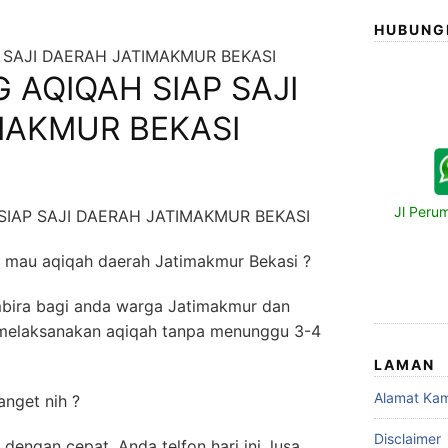
HUBUNG
 SAJI DAERAH JATIMAKMUR BEKASI
 AQIQAH SIAP SAJI
MAKMUR BEKASI
Jl Peru
SIAP SAJI DAERAH JATIMAKMUR BEKASI
h mau aqiqah daerah Jatimakmur Bekasi ?
mbira bagi anda warga Jatimakmur dan
t melaksanakan aqiqah tanpa menunggu 3-4
LAMAN
Alamat Kam
nget nih ?
Disclaimer
dengan cepat. Anda telfon hari ini, lusa,