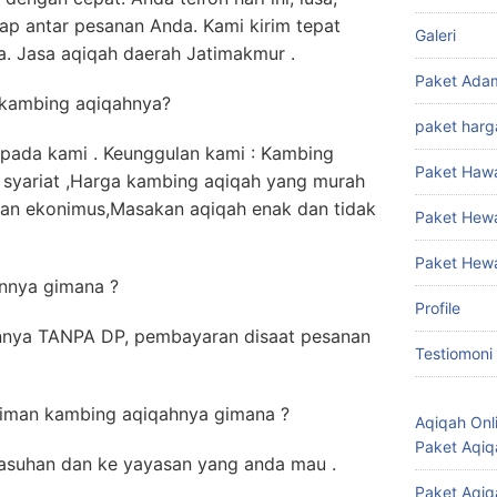
ap antar pesanan Anda. Kami kirim tepat
Galeri
. Jasa aqiqah daerah Jatimakmur .
Paket Ada
 kambing aqiqahnya?
paket harg
pada kami . Keunggulan kami : Kambing
Paket Haw
 syariat ,Harga kambing aqiqah yang murah
dan ekonimus,Masakan aqiqah enak dan tidak
Paket Hew
Paket Hew
nnya gimana ?
Profile
nya TANPA DP, pembayaran disaat pesanan
Testiomoni
riman kambing aqiqahnya gimana ?
Aqiqah Onl
Paket Aqiq
 asuhan dan ke yayasan yang anda mau .
Paket Aqiq