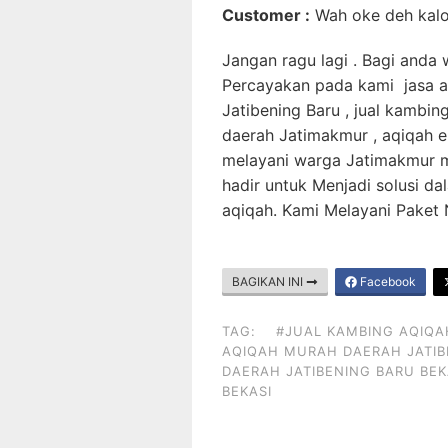
Customer :
Wah oke deh kalo 
Jangan ragu lagi . Bagi anda
Percayakan pada kami jasa a
Jatibening Baru , jual kambin
daerah Jatimakmur , aqiqah e
melayani warga Jatimakmur m
hadir untuk Menjadi solusi 
aqiqah. Kami Melayani Paket 
BAGIKAN INI
Facebook
TAG:
#JUAL KAMBING AQIQA
AQIQAH MURAH DAERAH JATIB
DAERAH JATIBENING BARU BEKA
BEKASI