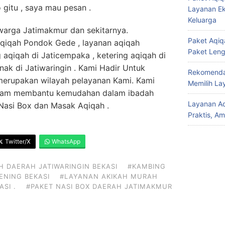
gitu , saya mau pesan .
Layanan Ek
Keluarga
 warga Jatimakmur dan sekitarnya.
Paket Aqiqa
qiqah Pondok Gede , layanan aqiqah
Paket Len
g aqiqah di Jaticempaka , ketering aqiqah di
nak di Jatiwaringin . Kami Hadir Untuk
Rekomendas
erupakan wilayah pelayanan Kami. Kami
Memilih La
dalam membantu kemudahan dalam ibadah
Layanan Aq
Nasi Box dan Masak Aqiqah .
Praktis, A
Twitter/X
WhatsApp
H DAERAH JATIWARINGIN BEKASI
#KAMBING
ENING BEKASI
#LAYANAN AKIKAH MURAH
SI .
#PAKET NASI BOX DAERAH JATIMAKMUR