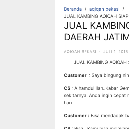
Beranda
aqiqah bekasi
JUAL KAMBING AQIQAH SIAP
JUAL KAMBING
DAERAH JATI
AQIQAH BEKASI
·
JULI 1, 2015
JUAL KAMBING AQIQAH 
Customer
: Saya bingung ni
CS :
Alhamdulillah..Kabar Ge
sekitarnya. Anda ingin cepa
hari
Customer :
Bisa mendadak ba
CS :
Bisa , Kami bisa melayani 