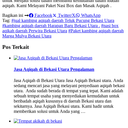
untuk Menjadi solusi dalam membantu kemudahan dalam ibadah
aqiqah. Kami Melayani Paket Nasi Box dan Masak Aqiqah .
Bagikan ini
Facebook
Twitter/X
WhatsApp
Tag:
#jual kambing aqiqah daerah Teluk Pucung Bekasi Utara
#kambing aqiqah daerah Harapan Baru Bekasi Utara .
#nasi box
aqikah daerah Perwira Bekasi Utara
#Paket kambing aqiqah daerah
Marga Mulya Bekasi Utara
Pos Terkait
Jasa Aqiqah di Bekasi Utara Pengalaman
Jasa Aqiqah di Bekasi Utara Jasa Aqiqah Bekasi utara. Anda
sedang mencari jasa yang melayani penyediaan aqiqah bekasi
utara. Anda sudah berada di tempat yang tepat. Kami adalah
sebuah tempat usaha yang menyediakan kemudahan untuk
beribadah aqiqah kususnya di daerah Bekasi utara dan
sekitarnya. Jasa Aqiqah Bekasi utara. Kami hadir untuk
memberikan solusi untuk Anda yang …