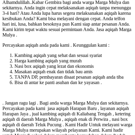
Alhamdulillah..Kabar Gembira bagi anda warga Marga Mulya dan
sekitarnya. Anda ingin cepat melaksanakan aqiqah tanpa menunggu
3-4 hari? Atau Anda lupa harus segera melaksanakan aqiqah karena
kesibukan Anda? Kami bisa melayani dengan cepat. Anda telfon
hari ini, lusa, bahkan besoknya pun Kami siap antar pesanan Anda.
Kami kirim tepat waktu sesuai permintaan Anda. Jasa aqiqah Marga
Mulya .
Percayakan aqiqah anda pada kami . Keunggulan kami :
Kambing aqiqah yang sehat dan sesuai syariat
Harga kambing aqiqah yang murah
Nasi box aqiqah yang lezat dan ekonomis
Masakan aqiqah enak dan tidak bau amis
TANPA DP, pembayaran disaat pesanan aqiqah anda tiba
Bisa di antar ke panti asuhan dan ke yayasan .
. Jangan ragu lagi . Bagi anda warga Marga Mulya dan sekitarnya.
Percayakan pada kami jasa aqiqah Harapan Baru , layanan aqiqah
Harapan Jaya , jual kambing aqiqah di Kaliabang Tengah , ketering
aqiqah di daerah Marga Mulya , aqiqah enak di Perwira , nasi box
aqiqah di daerah Teluk Pucung . Kami Hadir Untuk melayani warga
Marga Mulya merupakan wilayah pelayanan Kami. Kami hadir