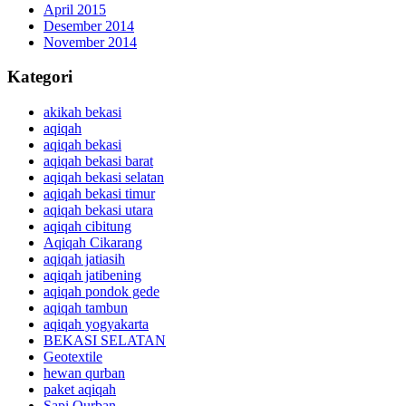
April 2015
Desember 2014
November 2014
Kategori
akikah bekasi
aqiqah
aqiqah bekasi
aqiqah bekasi barat
aqiqah bekasi selatan
aqiqah bekasi timur
aqiqah bekasi utara
aqiqah cibitung
Aqiqah Cikarang
aqiqah jatiasih
aqiqah jatibening
aqiqah pondok gede
aqiqah tambun
aqiqah yogyakarta
BEKASI SELATAN
Geotextile
hewan qurban
paket aqiqah
Sapi Qurban