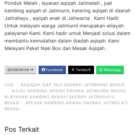
Pondok Melati , layanan aqiqah Jatimelati , jual
kambing aqiqah di Jatimurni, ketering aqiqah di daerah
Jatirahayu , aqiqah enak di Jatiwarna . Kami Hadir
Untuk melayani warga Jatimurni merupakan wilayah
pelayanan Kami. Kami hadir untuk Menjadi solusi dalam
membantu kemudahan dalam ibadah aqiqah. Kami
Melayani Paket Nasi Box dan Masak Aqiqah .
BAGIKAN INI
Facebook
Twitter/X
WhatsApp
TAG:
#AQIQAH SIAP SAJI DAERAH JATIWARNA BEKASI
.
#JUAL KAMBING AKIKAH DAERAH JATIMURNI BEKASI
#LAYANAN KAMBING AKIKAH DAERAH JATIRAHAYU
BEKASI
#PESAN KAMBING AKIKAH DAERAH JATIMELATI
BEKASI .
Pos Terkait