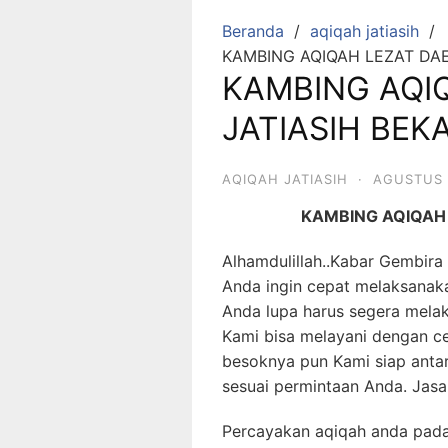
Beranda
aqiqah jatiasih
KAMBING AQIQAH LEZAT DAE
KAMBING AQI
JATIASIH BEKA
AQIQAH JATIASIH
·
AGUSTUS 1
KAMBING AQIQAH 
Alhamdulillah..Kabar Gembira 
Anda ingin cepat melaksanak
Anda lupa harus segera mela
Kami bisa melayani dengan cep
besoknya pun Kami siap antar
sesuai permintaan Anda. Jasa 
Percayakan aqiqah anda pada