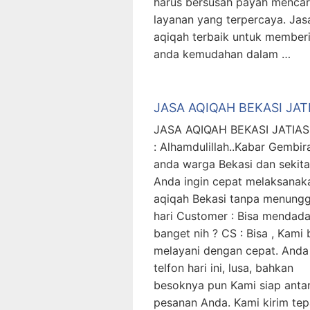
harus bersusah payah mencar
layanan yang terpercaya. Jas
aqiqah terbaik untuk member
anda kemudahan dalam …
JASA AQIQAH BEKASI JAT
JASA AQIQAH BEKASI JATIAS
: Alhamdulillah..Kabar Gembir
anda warga Bekasi dan sekita
Anda ingin cepat melaksanak
aqiqah Bekasi tanpa menung
hari Customer : Bisa mendad
banget nih ? CS : Bisa , Kami 
melayani dengan cepat. Anda
telfon hari ini, lusa, bahkan
besoknya pun Kami siap anta
pesanan Anda. Kami kirim tep