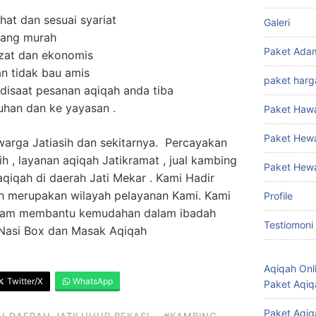
at dan sesuai syariat
Galeri
yang murah
Paket Ada
ezat dan ekonomis
n tidak bau amis
paket harg
isaat pesanan aqiqah anda tiba
suhan dan ke yayasan .
Paket Haw
Paket Hew
 warga Jatiasih dan sekitarnya. Percayakan
h , layanan aqiqah Jatikramat , jual kambing
Paket Hew
 aqiqah di daerah Jati Mekar . Kami Hadir
ih merupakan wilayah pelayanan Kami. Kami
Profile
dalam membantu kemudahan dalam ibadah
Testiomoni
 Nasi Box dan Masak Aqiqah
Aqiqah Onl
Twitter/X
WhatsApp
Paket Aqiq
Paket Aqiq