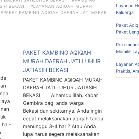
H DAERAH JATILUHUR BEKASI
#KAMBING
Layanan Ek
IH BEKASI
#LAYANAN AQIQAH MURAH
Keluarga
#PAKET KAMBING AQIQAH DAERAH JATI MEKAR
Paket Aqiqa
Paket Len
Rekomendas
Memilih La
PAKET KAMBING AQIQAH
MURAH DAERAH JATI LUHUR
Layanan Aq
JATIASIH BEKASI
Praktis, A
nda
PAKET KAMBING AQIQAH MURAH
kan
DAERAH JATI LUHUR JATIASIH
anpa
BEKASI Alhamdulillah..Kabar
iaya
Gembira bagi anda warga
anan
Bekasi dan sekitarnya. Anda ingin
tuk
cepat melaksanakan aqiqah tanpa
 hal-
menunggu 3-4 hari? Atau Anda
a
lupa harus segera melaksanakan