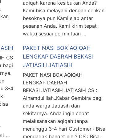
i
aqiqah karena kesibukan Anda?
a
Kami bisa melayani dengan cehkan
ikan
besoknya pun Kami siap antar
pesanan Anda. Kami kirim tepat
waktu sesuai permintaan …
IASIH
PAKET NASI BOX AQIQAH
LENGKAP DAERAH BEKASI
IH CS
JATIASIH JATIASIH
a bagi
rnya.
PAKET NASI BOX AQIQAH
an
LENGKAP DAERAH
gu 3-4
BEKASI JATIASIH JATIASIH CS :
ak
Alhamdulillah..Kabar Gembira bagi
bisa
anda warga Jatiasih dan
sekitarnya. Anda ingin cepat
melaksanakan aqiqah tanpa
r
menunggu 3-4 hari Customer : Bisa
at …
mendadak banget nih ? CS : Bisa ,