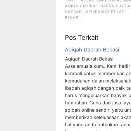
TAG:
#JUAL KAMBING AQIQA
AQIQAH MURAH DAERAH JATIAS
DAERAH JATIKRAMAT BEKASI
BEKASI .
Pos Terkait
Aqiqah Daerah Bekasi
Aqiqah Daerah Bekasi
Assalamualaikum.. Kami hadir
kembali untuk memberikan a
kemudahan dalan melaksana
ibadah aqiqah dengan baik t
harus mengeluarkan banyak b
tambahan. Guna dari jasa lay
aqiqah online sendiri yaitu un
memberikan keleluasaan akan
hal yang anda butuhkan tanp