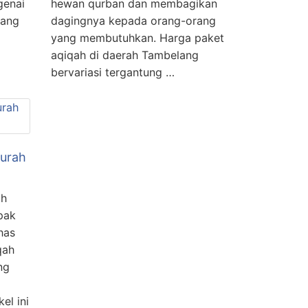
genai
hewan qurban dan membagikan
yang
dagingnya kepada orang-orang
yang membutuhkan. Harga paket
aqiqah di daerah Tambelang
bervariasi tergantung …
Murah
ah
pak
has
qah
ng
el ini