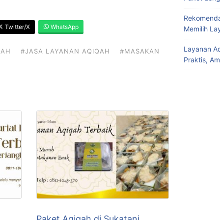
Rekomendas
Twitter/X
WhatsApp
Memilih La
Layanan Aq
QAH
#JASA LAYANAN AQIQAH
#MASAKAN
Praktis, A
Paket Aqiqah di Sukatani