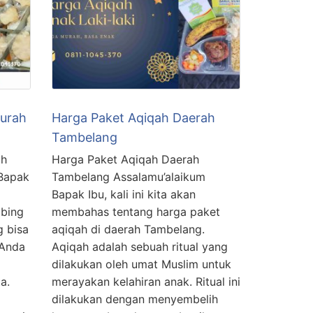
Murah
Harga Paket Aqiqah Daerah
Tambelang
ah
Harga Paket Aqiqah Daerah
 Bapak
Tambelang Assalamu’alaikum
Bapak Ibu, kali ini kita akan
bing
membahas tentang harga paket
 bisa
aqiqah di daerah Tambelang.
 Anda
Aqiqah adalah sebuah ritual yang
dilakukan oleh umat Muslim untuk
a.
merayakan kelahiran anak. Ritual ini
dilakukan dengan menyembelih