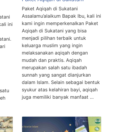
Paket Aqiqah di Sukatani
Assalamu’alaikum Bapak Ibu, kali ini
atani
kami ingin memperkenalkan Paket
li ini
Aqiqah di Sukatani yang bisa
menjadi pilihan terbaik untuk
tani.
keluarga muslim yang ingin
ari
melaksanakan aqiqah dengan
mudah dan praktis. Aqiqah
merupakan salah satu ibadah
sunnah yang sangat dianjurkan
dalam Islam. Selain sebagai bentuk
syukur atas kelahiran bayi, aqiqah
satu
juga memiliki banyak manfaat …
leh