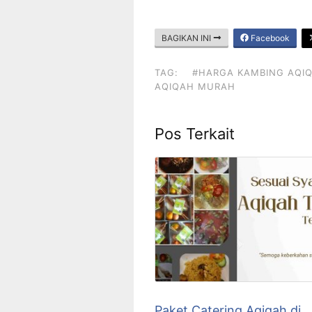
BAGIKAN INI
Facebook
TAG:
#HARGA KAMBING AQI
AQIQAH MURAH
Pos Terkait
Paket Catering Aqiqah di