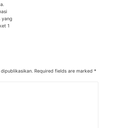
a.
asi
h yang
ket 1
dipublikasikan.
Required fields are marked
*