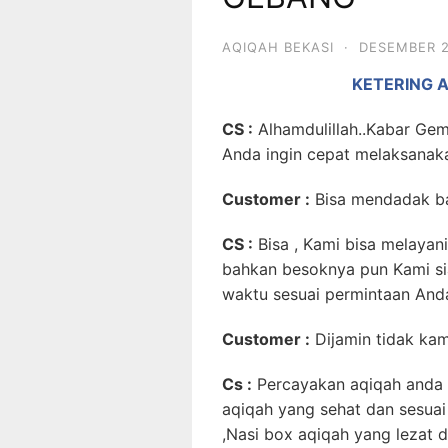
AQIQAH BEKASI
·
DESEMBER 2
KETERING 
CS :
Alhamdulillah..Kabar Gem
Anda ingin cepat melaksana
Customer
:
Bisa mendadak ba
CS :
Bisa , Kami bisa melayani 
bahkan besoknya pun Kami si
waktu sesuai permintaan And
Customer :
Dijamin tidak ka
Cs :
Percayakan aqiqah anda 
aqiqah yang sehat dan sesuai
,Nasi box aqiqah yang lezat 