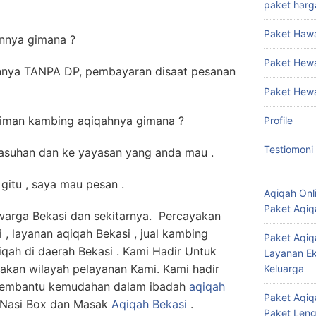
paket harg
Paket Haw
nnya gimana ?
Paket Hew
nya TANPA DP, pembayaran disaat pesanan
Paket Hew
riman kambing aqiqahnya gimana ?
Profile
Testiomoni
 asuhan dan ke yayasan yang anda mau .
itu , saya mau pesan .
Aqiqah Onl
Paket Aqiq
 warga Bekasi dan sekitarnya. Percayakan
, layanan aqiqah Bekasi , jual kambing
Paket Aqiq
qiqah di daerah Bekasi . Kami Hadir Untuk
Layanan Ek
akan wilayah pelayanan Kami. Kami hadir
Keluarga
 membantu kemudahan dalam ibadah
aqiqah
Paket Aqiqa
 Nasi Box dan Masak
Aqiqah Bekasi
.
Paket Len