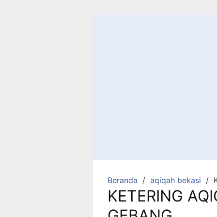
Langsung
ke
konten
Beranda
aqiqah bekasi
KETERING AQ
GEBANG