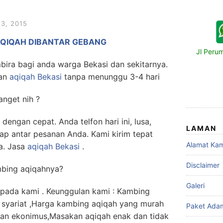
3, 2015
AQIQAH DIBANTAR GEBANG
Jl Peru
bira bagi anda warga Bekasi dan sekitarnya.
kan
aqiqah Bekasi
tanpa menunggu 3-4 hari
nget nih ?
dengan cepat. Anda telfon hari ini, lusa,
LAMAN
ap antar pesanan Anda. Kami kirim tepat
Alamat Kam
a. Jasa
aqiqah Bekasi
.
Disclaimer
mbing aqiqahnya?
Galeri
pada kami . Keunggulan kami : Kambing
 syariat ,Harga kambing aqiqah yang murah
Paket Ada
dan ekonimus,Masakan aqiqah enak dan tidak