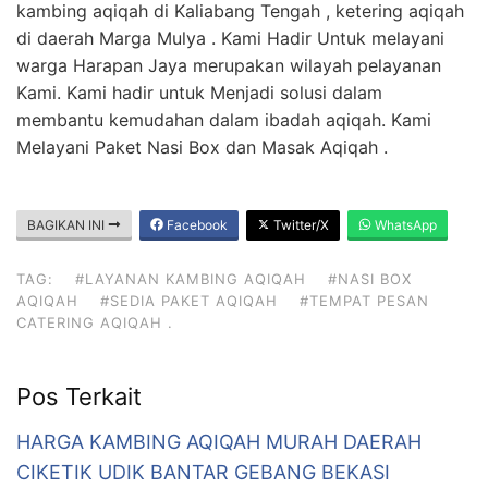
kambing aqiqah di Kaliabang Tengah , ketering aqiqah
di daerah Marga Mulya . Kami Hadir Untuk melayani
warga Harapan Jaya merupakan wilayah pelayanan
Kami. Kami hadir untuk Menjadi solusi dalam
membantu kemudahan dalam ibadah aqiqah. Kami
Melayani Paket Nasi Box dan Masak Aqiqah .
BAGIKAN INI
Facebook
Twitter/X
WhatsApp
TAG:
#LAYANAN KAMBING AQIQAH
#NASI BOX
AQIQAH
#SEDIA PAKET AQIQAH
#TEMPAT PESAN
CATERING AQIQAH .
Pos Terkait
HARGA KAMBING AQIQAH MURAH DAERAH
CIKETIK UDIK BANTAR GEBANG BEKASI