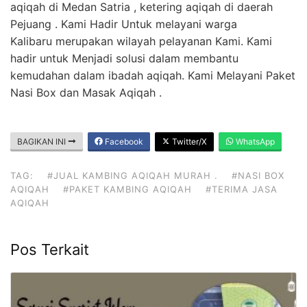
aqiqah di Medan Satria , ketering aqiqah di daerah
Pejuang . Kami Hadir Untuk melayani warga
Kalibaru merupakan wilayah pelayanan Kami. Kami
hadir untuk Menjadi solusi dalam membantu
kemudahan dalam ibadah aqiqah. Kami Melayani Paket
Nasi Box dan Masak Aqiqah .
BAGIKAN INI
Facebook
Twitter/X
WhatsApp
TAG:
#JUAL KAMBING AQIQAH MURAH .
#NASI BOX
AQIQAH
#PAKET KAMBING AQIQAH
#TERIMA JASA
AQIQAH
Pos Terkait