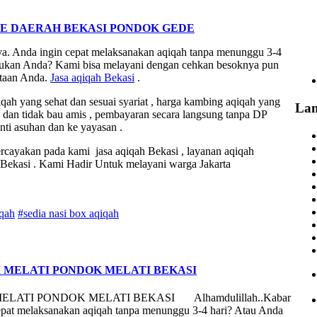
E DAERAH BEKASI PONDOK GEDE
ya. Anda ingin cepat melaksanakan aqiqah tanpa menunggu 3-4
ibukan Anda? Kami bisa melayani dengan cehkan besoknya pun
ntaan Anda.
Jasa
aqiqah Bekasi
.
ah yang sehat dan sesuai syariat , harga kambing aqiqah yang
La
k dan tidak bau amis , pembayaran secara langsung tanpa DP
anti asuhan dan ke yayasan .
ercayakan pada kami jasa aqiqah Bekasi , layanan aqiqah
 Bekasi . Kami Hadir Untuk melayani warga Jakarta
iqah
#sedia nasi box aqiqah
 MELATI PONDOK MELATI BEKASI
ATI PONDOK MELATI BEKASI Alhamdulillah..Kabar
epat melaksanakan aqiqah tanpa menunggu 3-4 hari? Atau Anda