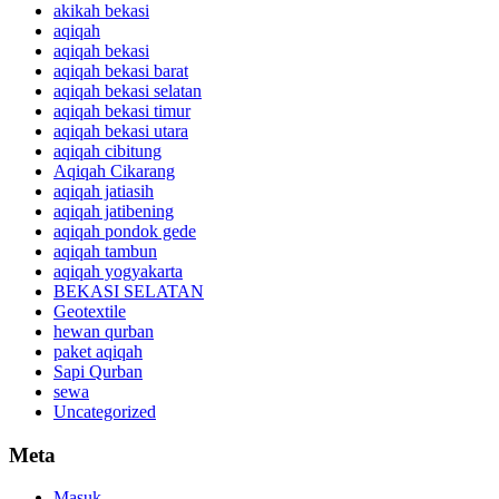
akikah bekasi
aqiqah
aqiqah bekasi
aqiqah bekasi barat
aqiqah bekasi selatan
aqiqah bekasi timur
aqiqah bekasi utara
aqiqah cibitung
Aqiqah Cikarang
aqiqah jatiasih
aqiqah jatibening
aqiqah pondok gede
aqiqah tambun
aqiqah yogyakarta
BEKASI SELATAN
Geotextile
hewan qurban
paket aqiqah
Sapi Qurban
sewa
Uncategorized
Meta
Masuk