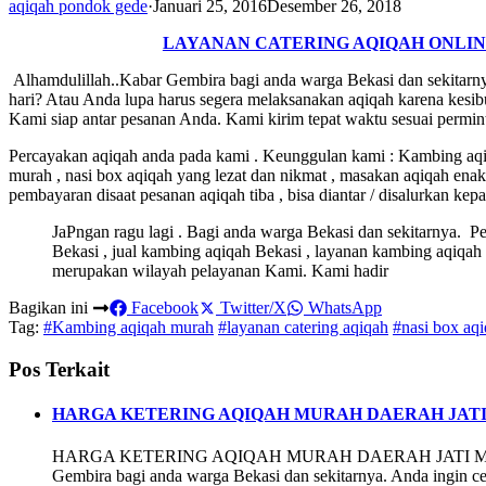
aqiqah pondok gede
·
Januari 25, 2016
Desember 26, 2018
LAYANAN CATERING AQIQAH ONLIN
Alhamdulillah..Kabar Gembira bagi anda warga Bekasi dan sekitarn
hari? Atau Anda lupa harus segera melaksanakan aqiqah karena kes
Kami siap antar pesanan Anda. Kami kirim tepat waktu sesuai permi
Percayakan aqiqah anda pada kami . Keunggulan kami : Kambing aqiq
murah , nasi box aqiqah yang lezat dan nikmat , masakan aqiqah ena
pembayaran disaat pesanan aqiqah tiba , bisa diantar / disalurkan kep
JaPngan ragu lagi . Bagi anda warga Bekasi dan sekitarnya. P
Bekasi , jual kambing aqiqah Bekasi , layanan kambing aqiqah
merupakan wilayah pelayanan Kami. Kami hadir
Bagikan ini
Facebook
Twitter/X
WhatsApp
Tag:
#Kambing aqiqah murah
#layanan catering aqiqah
#nasi box aq
Pos Terkait
HARGA KETERING AQIQAH MURAH DAERAH JATI
HARGA KETERING AQIQAH MURAH DAERAH JATI MEL
Gembira bagi anda warga Bekasi dan sekitarnya. Anda ingin c