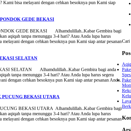
a? Kami bisa melayani dengan cehkan besoknya pun Kami siap
 PONDOK GEDE BEKASI
K GEDE BEKASI Alhamdulillah..Kabar Gembira bagi
akan aqiqah tanpa menunggu 3-4 hari? Atau Anda lupa harus
Cari
a melayani dengan cehkan besoknya pun Kami siap antar pesanan
Pos
EKASI SELATAN
Aqiq
SELATAN Alhamdulillah..Kabar Gembira bagi anda
Pake
aqiqah tanpa menunggu 3-4 hari? Atau Anda lupa harus segera
Spes
yani dengan cehkan besoknya pun Kami siap antar pesanan Anda.
Pake
Mom
Reko
Kelu
 PUCUNG BEKASI UTARA
Laya
Berk
G BEKASI UTARA Alhamdulillah..Kabar Gembira bagi
akan aqiqah tanpa menunggu 3-4 hari? Atau Anda lupa harus
Kom
a melayani dengan cehkan besoknya pun Kami siap antar pesanan
Ars