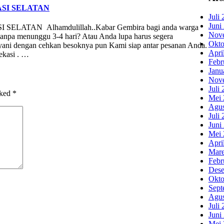
SI SELATAN
Juli
Juni
AN Alhamdulillah..Kabar Gembira bagi anda warga
Nov
tanpa menunggu 3-4 hari? Atau Anda lupa harus segera
Okto
yani dengan cehkan besoknya pun Kami siap antar pesanan Anda.
Apri
ekasi . …
Febr
Janu
Nov
Juli
rked
*
Mei 
Agus
Juli
Juni
Mei 
Apri
Mare
Febr
Dese
Okto
Sept
Agus
Juli
Juni
Mei 