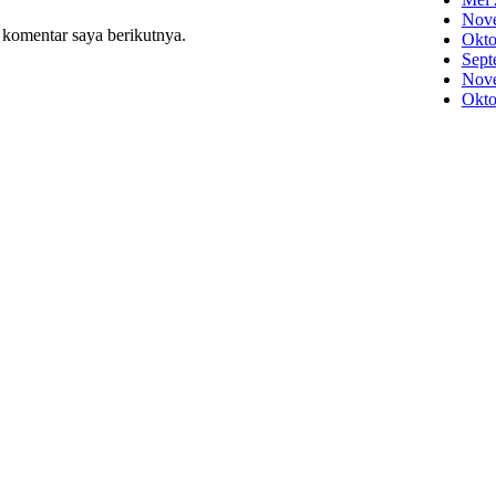
Nov
 komentar saya berikutnya.
Okto
Sept
Nov
Okto