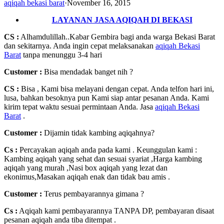
aqiqah bekasi barat
·
November 16, 2015
LAYANAN JASA AQIQAH DI BEKASI
CS :
Alhamdulillah..Kabar Gembira bagi anda warga Bekasi Barat
dan sekitarnya. Anda ingin cepat melaksanakan
aqiqah Bekasi
Barat
tanpa menunggu 3-4 hari
Customer
:
Bisa mendadak banget nih ?
CS :
Bisa , Kami bisa melayani dengan cepat. Anda telfon hari ini,
lusa, bahkan besoknya pun Kami siap antar pesanan Anda. Kami
kirim tepat waktu sesuai permintaan Anda. Jasa
aqiqah Bekasi
Barat
.
Customer :
Dijamin tidak kambing aqiqahnya?
Cs :
Percayakan aqiqah anda pada kami . Keunggulan kami :
Kambing aqiqah yang sehat dan sesuai syariat ,Harga kambing
aqiqah yang murah ,Nasi box aqiqah yang lezat dan
ekonimus,Masakan aqiqah enak dan tidak bau amis .
Customer :
Terus pembayarannya gimana ?
Cs :
Aqiqah kami pembayarannya TANPA DP, pembayaran disaat
pesanan aqiqah anda tiba ditempat .