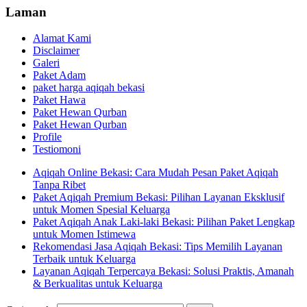
Laman
Alamat Kami
Disclaimer
Galeri
Paket Adam
paket harga aqiqah bekasi
Paket Hawa
Paket Hewan Qurban
Paket Hewan Qurban
Profile
Testiomoni
Aqiqah Online Bekasi: Cara Mudah Pesan Paket Aqiqah
Tanpa Ribet
Paket Aqiqah Premium Bekasi: Pilihan Layanan Eksklusif
untuk Momen Spesial Keluarga
Paket Aqiqah Anak Laki-laki Bekasi: Pilihan Paket Lengkap
untuk Momen Istimewa
Rekomendasi Jasa Aqiqah Bekasi: Tips Memilih Layanan
Terbaik untuk Keluarga
Layanan Aqiqah Terpercaya Bekasi: Solusi Praktis, Amanah
& Berkualitas untuk Keluarga