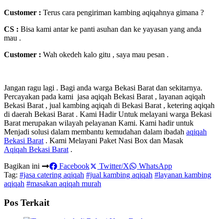
Customer :
Terus cara pengiriman kambing aqiqahnya gimana ?
CS :
Bisa kami antar ke panti asuhan dan ke yayasan yang anda
mau .
Customer :
Wah okedeh kalo gitu , saya mau pesan .
Jangan ragu lagi . Bagi anda warga Bekasi Barat dan sekitarnya.
Percayakan pada kami jasa aqiqah Bekasi Barat , layanan aqiqah
Bekasi Barat , jual kambing aqiqah di Bekasi Barat , ketering aqiqah
di daerah Bekasi Barat . Kami Hadir Untuk melayani warga Bekasi
Barat merupakan wilayah pelayanan Kami. Kami hadir untuk
Menjadi solusi dalam membantu kemudahan dalam ibadah
aqiqah
Bekasi Barat
. Kami Melayani Paket Nasi Box dan Masak
Aqiqah Bekasi Barat
.
Bagikan ini
Facebook
Twitter/X
WhatsApp
Tag:
#jasa catering aqiqah
#jual kambing aqiqah
#layanan kambing
aqiqah
#masakan aqiqah murah
Pos Terkait