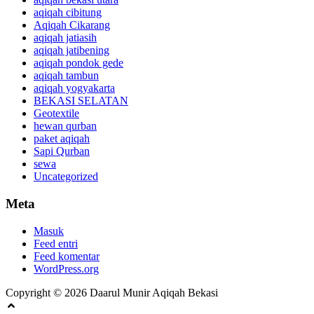
aqiqah cibitung
Aqiqah Cikarang
aqiqah jatiasih
aqiqah jatibening
aqiqah pondok gede
aqiqah tambun
aqiqah yogyakarta
BEKASI SELATAN
Geotextile
hewan qurban
paket aqiqah
Sapi Qurban
sewa
Uncategorized
Meta
Masuk
Feed entri
Feed komentar
WordPress.org
Copyright © 2026 Daarul Munir Aqiqah Bekasi