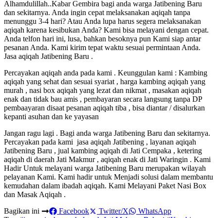
Alhamdulillah..Kabar Gembira bagi anda warga Jatibening Baru
dan sekitarnya. Anda ingin cepat melaksanakan aqiqah tanpa
menunggu 3-4 hari? Atau Anda lupa harus segera melaksanakan
aqiqah karena kesibukan Anda? Kami bisa melayani dengan cepat.
Anda telfon hari ini, lusa, bahkan besoknya pun Kami siap antar
pesanan Anda. Kami kirim tepat waktu sesuai permintaan Anda.
Jasa aqiqah Jatibening Baru .
Percayakan aqiqah anda pada kami . Keunggulan kami : Kambing
aqiqah yang sehat dan sesuai syariat , harga kambing aqiqah yang
murah , nasi box aqiqah yang lezat dan nikmat , masakan aqiqah
enak dan tidak bau amis , pembayaran secara langsung tanpa DP
pembaayaran disaat pesanan aqiqah tiba , bisa diantar / disalurkan
kepanti asuhan dan ke yayasan
Jangan ragu lagi . Bagi anda warga Jatibening Baru dan sekitarnya.
Percayakan pada kami jasa aqiqah Jatibening , layanan aqiqah
Jatibening Baru , jual kambing aqiqah di Jati Cempaka , ketering
aqiqah di daerah Jati Makmur , aqiqah enak di Jati Waringin . Kami
Hadir Untuk melayani warga Jatibening Baru merupakan wilayah
pelayanan Kami. Kami hadir untuk Menjadi solusi dalam membantu
kemudahan dalam ibadah aqiqah. Kami Melayani Paket Nasi Box
dan Masak Aqiqah .
Bagikan ini
Facebook
Twitter/X
WhatsApp