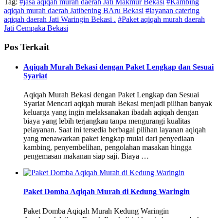
Tag:
#jasa aqiqah murah daerah Jati Makmur Bekasi
#Kambing
aqiqah murah daerah Jatibening BAru Bekasi
#layanan catering
aqiqah daerah Jati Waringin Bekasi .
#Paket aqiqah murah daerah
Jati Cempaka Bekasi
Pos Terkait
Aqiqah Murah Bekasi dengan Paket Lengkap dan Sesuai
Syariat
Aqiqah Murah Bekasi dengan Paket Lengkap dan Sesuai
Syariat Mencari aqiqah murah Bekasi menjadi pilihan banyak
keluarga yang ingin melaksanakan ibadah aqiqah dengan
biaya yang lebih terjangkau tanpa mengurangi kualitas
pelayanan. Saat ini tersedia berbagai pilihan layanan aqiqah
yang menawarkan paket lengkap mulai dari penyediaan
kambing, penyembelihan, pengolahan masakan hingga
pengemasan makanan siap saji. Biaya …
Paket Domba Aqiqah Murah di Kedung Waringin
Paket Domba Aqiqah Murah Kedung Waringin