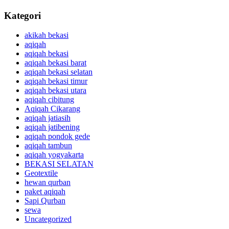
Kategori
akikah bekasi
aqiqah
aqiqah bekasi
aqiqah bekasi barat
aqiqah bekasi selatan
aqiqah bekasi timur
aqiqah bekasi utara
aqiqah cibitung
Aqiqah Cikarang
aqiqah jatiasih
aqiqah jatibening
aqiqah pondok gede
aqiqah tambun
aqiqah yogyakarta
BEKASI SELATAN
Geotextile
hewan qurban
paket aqiqah
Sapi Qurban
sewa
Uncategorized