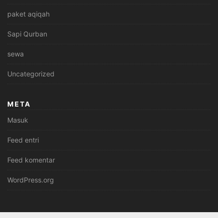
paket aqiqah
Sapi Qurban
sewa
Uncategorized
META
Masuk
Feed entri
Feed komentar
WordPress.org