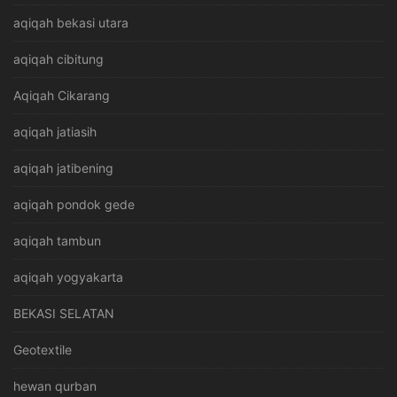
aqiqah bekasi utara
aqiqah cibitung
Aqiqah Cikarang
aqiqah jatiasih
aqiqah jatibening
aqiqah pondok gede
aqiqah tambun
aqiqah yogyakarta
BEKASI SELATAN
Geotextile
hewan qurban