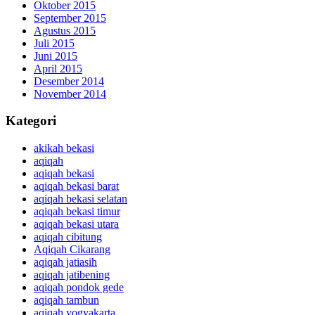
Oktober 2015
September 2015
Agustus 2015
Juli 2015
Juni 2015
April 2015
Desember 2014
November 2014
Kategori
akikah bekasi
aqiqah
aqiqah bekasi
aqiqah bekasi barat
aqiqah bekasi selatan
aqiqah bekasi timur
aqiqah bekasi utara
aqiqah cibitung
Aqiqah Cikarang
aqiqah jatiasih
aqiqah jatibening
aqiqah pondok gede
aqiqah tambun
aqiqah yogyakarta