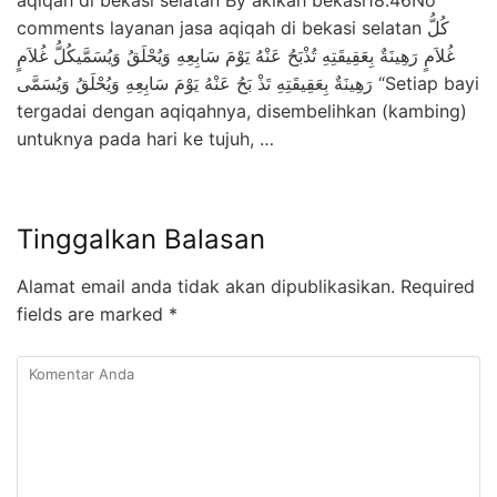
comments layanan jasa aqiqah di bekasi selatan كُلُّ
غُلاَمٍ رَهِينَةٌ بِعَقِيقَتِهِ تُذْبَحُ عَنْهُ يَوْمَ سَابِعِهِ وَيُحْلَقُ وَيُسَمَّيكُلُّ غُلاَمٍ
رَهِينَةٌ بِعَقِيقَتِهِ تَذْ بَحُ عَنْهُ يَوْمَ سَابِعِهِ وَيُحْلَقُ وَيُسَمَّى “Setiap bayi
tergadai dengan aqiqahnya, disembelihkan (kambing)
untuknya pada hari ke tujuh, …
Tinggalkan Balasan
Alamat email anda tidak akan dipublikasikan.
Required
fields are marked
*