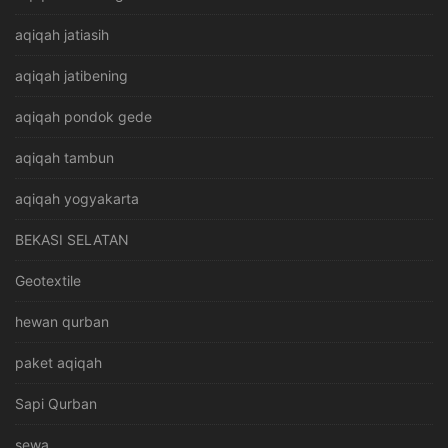
aqiqah jatiasih
aqiqah jatibening
aqiqah pondok gede
aqiqah tambun
aqiqah yogyakarta
BEKASI SELATAN
Geotextile
hewan qurban
paket aqiqah
Sapi Qurban
sewa