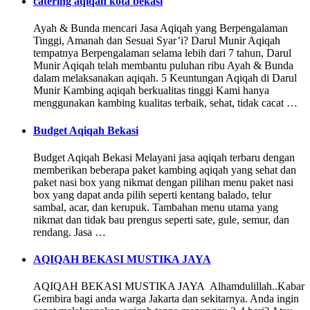
catering aqiqah kota bekasi
Ayah & Bunda mencari Jasa Aqiqah yang Berpengalaman
Tinggi, Amanah dan Sesuai Syar’i? Darul Munir Aqiqah
tempatnya Berpengalaman selama lebih dari 7 tahun, Darul
Munir Aqiqah telah membantu puluhan ribu Ayah & Bunda
dalam melaksanakan aqiqah. 5 Keuntungan Aqiqah di Darul
Munir Kambing aqiqah berkualitas tinggi Kami hanya
menggunakan kambing kualitas terbaik, sehat, tidak cacat …
Budget Aqiqah Bekasi
Budget Aqiqah Bekasi Melayani jasa aqiqah terbaru dengan
memberikan beberapa paket kambing aqiqah yang sehat dan
paket nasi box yang nikmat dengan pilihan menu paket nasi
box yang dapat anda pilih seperti kentang balado, telur
sambal, acar, dan kerupuk. Tambahan menu utama yang
nikmat dan tidak bau prengus seperti sate, gule, semur, dan
rendang. Jasa …
AQIQAH BEKASI MUSTIKA JAYA
AQIQAH BEKASI MUSTIKA JAYA Alhamdulillah..Kabar
Gembira bagi anda warga Jakarta dan sekitarnya. Anda ingin