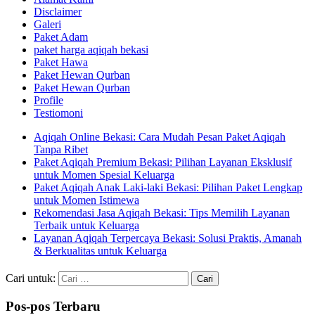
Disclaimer
Galeri
Paket Adam
paket harga aqiqah bekasi
Paket Hawa
Paket Hewan Qurban
Paket Hewan Qurban
Profile
Testiomoni
Aqiqah Online Bekasi: Cara Mudah Pesan Paket Aqiqah
Tanpa Ribet
Paket Aqiqah Premium Bekasi: Pilihan Layanan Eksklusif
untuk Momen Spesial Keluarga
Paket Aqiqah Anak Laki-laki Bekasi: Pilihan Paket Lengkap
untuk Momen Istimewa
Rekomendasi Jasa Aqiqah Bekasi: Tips Memilih Layanan
Terbaik untuk Keluarga
Layanan Aqiqah Terpercaya Bekasi: Solusi Praktis, Amanah
& Berkualitas untuk Keluarga
Cari untuk:
Pos-pos Terbaru