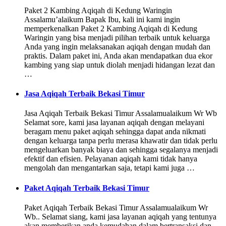
Paket 2 Kambing Aqiqah di Kedung Waringin
Assalamu’alaikum Bapak Ibu, kali ini kami ingin
memperkenalkan Paket 2 Kambing Aqiqah di Kedung
Waringin yang bisa menjadi pilihan terbaik untuk keluarga
Anda yang ingin melaksanakan aqiqah dengan mudah dan
praktis. Dalam paket ini, Anda akan mendapatkan dua ekor
kambing yang siap untuk diolah menjadi hidangan lezat dan
…
Jasa Aqiqah Terbaik Bekasi Timur
Jasa Aqiqah Terbaik Bekasi Timur Assalamualaikum Wr Wb
Selamat sore, kami jasa layanan aqiqah dengan melayani
beragam menu paket aqiqah sehingga dapat anda nikmati
dengan keluarga tanpa perlu merasa khawatir dan tidak perlu
mengeluarkan banyak biaya dan sehingga segalanya menjadi
efektif dan efisien. Pelayanan aqiqah kami tidak hanya
mengolah dan mengantarkan saja, tetapi kami juga …
Paket Aqiqah Terbaik Bekasi Timur
Paket Aqiqah Terbaik Bekasi Timur Assalamualaikum Wr
Wb.. Selamat siang, kami jasa layanan aqiqah yang tentunya
akan memberikan anda kemudahan dalam bertransaksi dan