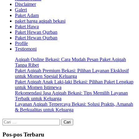
Disclaimer
Galeri
Paket Adam
paket harga aqiqah bekasi
Paket Hawa
Paket Hewan Qurban
Paket Hewan Qurban
Profile
Testiomoni
Aqiqah Online Bekasi: Cara Mudah Pesan Paket Aqiqah
Tanpa Ribet
Paket Aqiqah Premium Bekasi: Pilihan Layanan Eksklusif
untuk Momen Spesial Keluarga
Paket Aqiqah Anak Laki-laki Bekasi: Pilihan Paket Lengkap
untuk Momen Istimewa
Rekomendasi Jasa Aqiqah Bekasi: Tips Memilih Layanan
Terbaik untuk Keluarga
Layanan Aqiqah Terpercaya Bekasi: Solusi Praktis, Amanah
& Berkualitas untuk Keluarga
Cari
untuk:
Pos-pos Terbaru