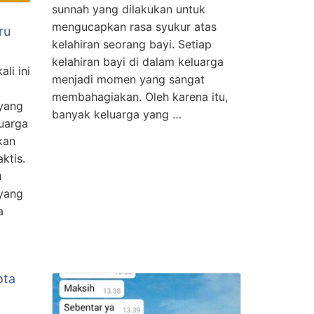
sunnah yang dilakukan untuk
mengucapkan rasa syukur atas
ru
kelahiran seorang bayi. Setiap
kelahiran bayi di dalam keluarga
li ini
menjadi momen yang sangat
g
membahagiakan. Oleh karena itu,
 yang
banyak keluarga yang …
luarga
kan
ktis.
u
 yang
a
ota