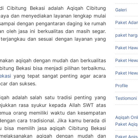
di Cibitung Bekasi adalah Aqiqah Cibitung
Galeri
rcaya dan menyediakan layanan lengkap mulai
Paket Ada
 sampai dengan pengantaran daging ke rumah
 oleh jasa ini berkualitas dan masih segar.
paket harg
 terjangkau dan sesuai dengan layanan yang
Paket Haw
sanakan aqiqah dengan mudah dan berkualitas
Paket Hew
bitung Bekasi bisa menjadi pilihan terbaikmu.
Paket Hew
ekasi
yang tepat sangat penting agar acara
car dan sukses.
Profile
qah adalah salah satu tradisi penting yang
Testiomoni
njukkan rasa syukur kepada Allah SWT atas
semua orang memiliki waktu dan kesempatan
Aqiqah Onl
engan cara tradisional. Jika kamu berada di
Paket Aqiq
u bisa memilih jasa aqiqah Cibitung Bekasi
melaksanakan aqiqah dengan mudah dan
Paket Aqiq