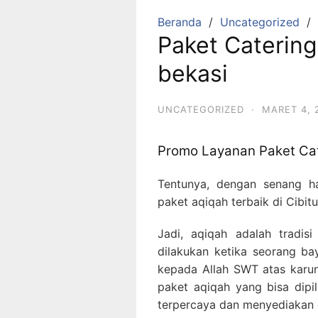
Beranda
Uncategorized
Paket Catering
bekasi
UNCATEGORIZED
·
MARET 4, 
Promo Layanan Paket Cat
Tentunya, dengan senang ha
paket aqiqah terbaik di Cibit
Jadi, aqiqah adalah tradis
dilakukan ketika seorang ba
kepada Allah SWT atas karun
paket aqiqah yang bisa dipi
terpercaya dan menyediakan d