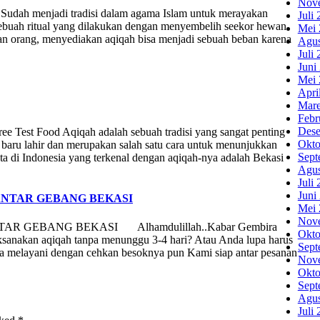
Nov
 Sudah menjadi tradisi dalam agama Islam untuk merayakan
Juli
ebuah ritual yang dilakukan dengan menyembelih seekor hewan
Mei 
ian orang, menyediakan aqiqah bisa menjadi sebuah beban karena
Agus
Juli
Juni
Mei 
Apri
Mare
Febr
Dese
e Test Food Aqiqah adalah sebuah tradisi yang sangat penting
Okto
yi baru lahir dan merupakan salah satu cara untuk menunjukkan
Sept
ta di Indonesia yang terkenal dengan aqiqah-nya adalah Bekasi
Agus
Juli
Juni
ANTAR GEBANG BEKASI
Mei 
Nov
R GEBANG BEKASI Alhamdulillah..Kabar Gembira
Okto
aksanakan aqiqah tanpa menunggu 3-4 hari? Atau Anda lupa harus
Sept
a melayani dengan cehkan besoknya pun Kami siap antar pesanan
Nov
Okto
Sept
Agus
Juli