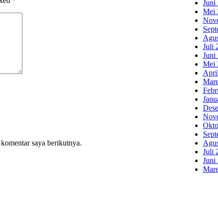
rked
*
Juni
Mei 
Nov
Sept
Agus
Juli
Juni
Mei 
Apri
Mare
Febr
Janu
Dese
Nov
Okto
Sept
 komentar saya berikutnya.
Agus
Juli
Juni
Mare