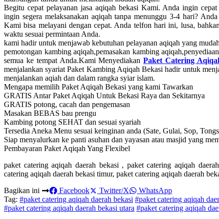
Begitu cepat pelayanan jasa aqiqah bekasi Kami. Anda ingin cep
ingin segera melaksanakan aqiqah tanpa menunggu 3-4 hari? Anda
Kami bisa melayani dengan cepat. Anda telfon hari ini, lusa, bahk
waktu sesuai permintaan Anda.
kami hadir untuk menjawab kebutuhan pelayanan aqiqah yang muda
pemotongan kambing aqiqah,pemasakan kambing aqiqah,penyediaan n
semua ke tempat Anda.Kami Menyediakan
Paket Catering Aqiqa
menjalankan syariat Paket Kambing Aqiqah Bekasi hadir untuk menja
menjalankan aqiah dan dalam rangka syiar islam.
Mengapa memilih Paket Aqiqah Bekasi yang kami Tawarkan
GRATIS Antar Paket Aqiqah Untuk Bekasi Raya dan Sekitarnya
GRATIS potong, cacah dan pengemasan
Masakan BEBAS bau prengu
Kambing potong SEHAT dan sesuai syariah
Tersedia Aneka Menu sesuai keinginan anda (Sate, Gulai, Sop, Tong
Siap menyalurkan ke panti asuhan dan yayasan atau masjid yang m
Pembayaran Paket Aqiqah Yang Flexibel
paket catering aqiqah daerah bekasi , paket catering aqiqah daerah
catering aqiqah daerah bekasi timur, paket catering aqiqah daerah bek
Bagikan ini
Facebook
Twitter/X
WhatsApp
Tag:
#paket catering aqiqah daerah bekasi
#paket catering aqiqah daer
#paket catering aqiqah daerah bekasi utara
#paket catering aqiqah dae