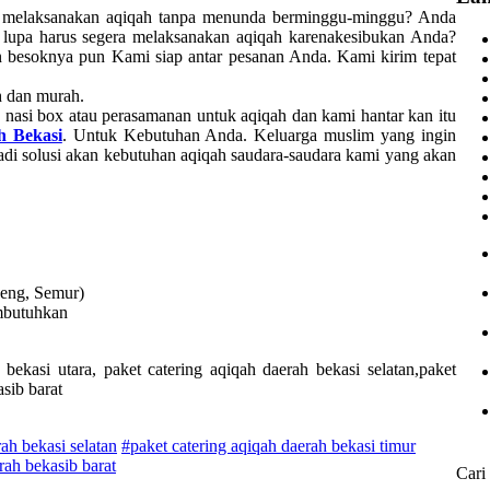
at melaksanakan aqiqah tanpa menunda berminggu-minggu? Anda
 lupa harus segera melaksanakan aqiqah karenakesibukan Anda?
an besoknya pun Kami siap antar pesanan Anda. Kami kirim tepat
h dan murah.
asi box atau perasamanan untuk aqiqah dan kami hantar kan itu
h Bekasi
. Untuk Kebutuhan Anda. Keluarga muslim yang ingin
di solusi akan kebutuhan aqiqah saudara-saudara kami yang akan
seng, Semur)
embutuhkan
 bekasi utara, paket catering aqiqah daerah bekasi selatan,paket
asib barat
ah bekasi selatan
#paket catering aqiqah daerah bekasi timur
rah bekasib barat
Cari