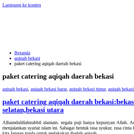
Langsung ke konten
Beranda
aqiqah bekasi
paket catering aqiqah daerah bekasi
paket catering aqiqah daerah bekasi
aqiqah bekasi
,
aqiqah bekasi barat
,
aqiqah bekasi timur
,
aqiqah bekasi
paket catering aqiqah daerah bekasi:bekasi
selatan,bekasi utara
Alhamdulillahirabbil alamain. segala puji hanya kepunyan Allah. A
menjalankan syariat islam ini. Sabagai bentuk rasa syukur, rasa cint
kita.Jangan tunda untuk melakukan ibadah aqiqah.