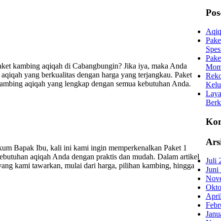
Pos
Aqiq
Pake
Spes
Pake
ket kambing aqiqah di Cabangbungin? Jika iya, maka Anda
Mom
aqiqah yang berkualitas dengan harga yang terjangkau. Paket
Reko
ambing aqiqah yang lengkap dengan semua kebutuhan Anda.
Kelu
Laya
Berk
Kom
Ars
m Bapak Ibu, kali ini kami ingin memperkenalkan Paket 1
utuhan aqiqah Anda dengan praktis dan mudah. Dalam artikel
Juli
yang kami tawarkan, mulai dari harga, pilihan kambing, hingga
Juni
Nov
Okto
Apri
Febr
Janu