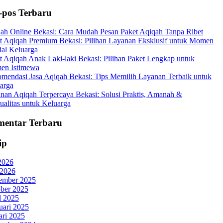
-pos Terbaru
ah Online Bekasi: Cara Mudah Pesan Paket Aqiqah Tanpa Ribet
t Aqiqah Premium Bekasi: Pilihan Layanan Eksklusif untuk Momen
ial Keluarga
t Aqiqah Anak Laki-laki Bekasi: Pilihan Paket Lengkap untuk
en Istimewa
mendasi Jasa Aqiqah Bekasi: Tips Memilih Layanan Terbaik untuk
arga
nan Aqiqah Terpercaya Bekasi: Solusi Praktis, Amanah &
ualitas untuk Keluarga
entar Terbaru
ip
 2026
 2026
ember 2025
ber 2025
l 2025
uari 2025
ari 2025