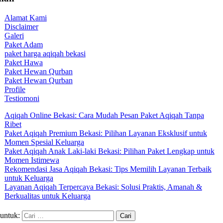
Alamat Kami
Disclaimer
Galeri
Paket Adam
paket harga aqiqah bekasi
Paket Hawa
Paket Hewan Qurban
Paket Hewan Qurban
Profile
Testiomoni
Aqiqah Online Bekasi: Cara Mudah Pesan Paket Aqiqah Tanpa
Ribet
Paket Aqiqah Premium Bekasi: Pilihan Layanan Eksklusif untuk
Momen Spesial Keluarga
Paket Aqiqah Anak Laki-laki Bekasi: Pilihan Paket Lengkap untuk
Momen Istimewa
Rekomendasi Jasa Aqiqah Bekasi: Tips Memilih Layanan Terbaik
untuk Keluarga
Layanan Aqiqah Terpercaya Bekasi: Solusi Praktis, Amanah &
Berkualitas untuk Keluarga
 untuk: