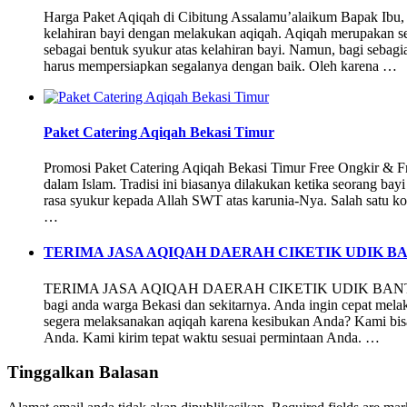
Harga Paket Aqiqah di Cibitung Assalamu’alaikum Bapak Ibu,
kelahiran bayi dengan melakukan aqiqah. Aqiqah merupakan s
sebagai bentuk syukur atas kelahiran bayi. Namun, bagi sebag
harus mempersiapkan segalanya dengan baik. Oleh karena …
Paket Catering Aqiqah Bekasi Timur
Promosi Paket Catering Aqiqah Bekasi Timur Free Ongkir & Fre
dalam Islam. Tradisi ini biasanya dilakukan ketika seorang ba
rasa syukur kepada Allah SWT atas karunia-Nya. Salah satu ko
…
TERIMA JASA AQIQAH DAERAH CIKETIK UDIK B
TERIMA JASA AQIQAH DAERAH CIKETIK UDIK BANTA
bagi anda warga Bekasi dan sekitarnya. Anda ingin cepat mel
segera melaksanakan aqiqah karena kesibukan Anda? Kami bis
Anda. Kami kirim tepat waktu sesuai permintaan Anda. …
Tinggalkan Balasan